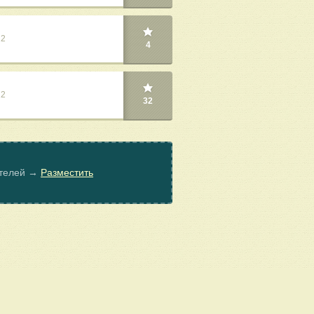
22
4
22
32
ателей →
Разместить