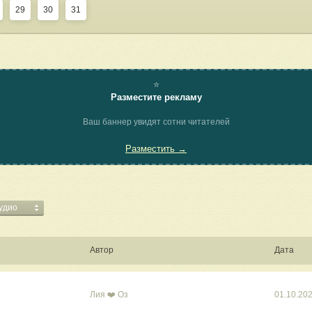
29
30
31
⭐
Разместите рекламу
Ваш баннер увидят сотни читателей
Разместить →
аудио
Автор
Дата
Лия ❤️ Оз
01.10.20