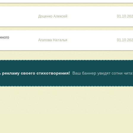
Доценко Алексей
01.10.20
ённого
Агапова Наталья
01.10.20
ь рекламу своего стихотворения!
Ваш баннер увидят сотни чит