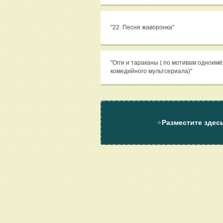
"22. Песня жаворонка"
"Огги и тараканы ( по мотивам одноим
комедийного мультсериала)"
⭐
Разместите здес