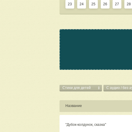
23
24
25
26
27
28
Стихи для детей
C аудио / без 
Название
"Дубок-колдунок, сказка"