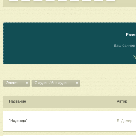
Разм
Ваш баннер 
Р
Элегия
C аудио / без аудио
Название
Автор
"Надежда"
Б. Дамир