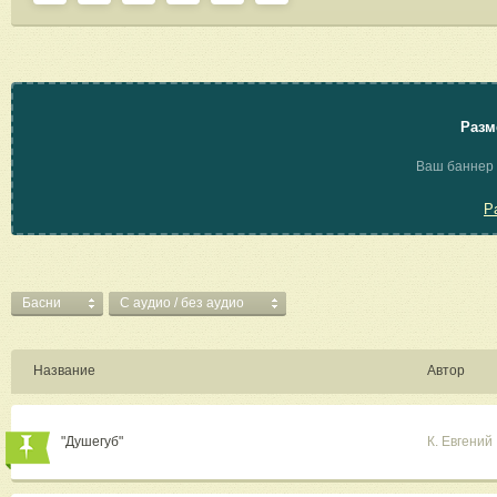
Разм
Ваш баннер 
Р
Басни
C аудио / без аудио
Название
Автор
"Душегуб"
К. Евгений