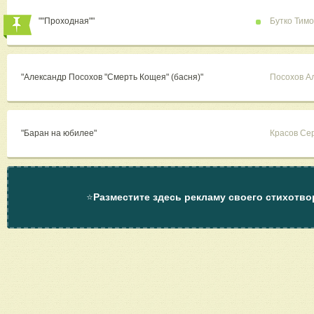
""Проходная""
Бутко Тим
"Александр Посохов "Смерть Кощея" (басня)"
Посохов А
"Баран на юбилее"
Красов Се
⭐
Разместите здесь рекламу своего стихотво