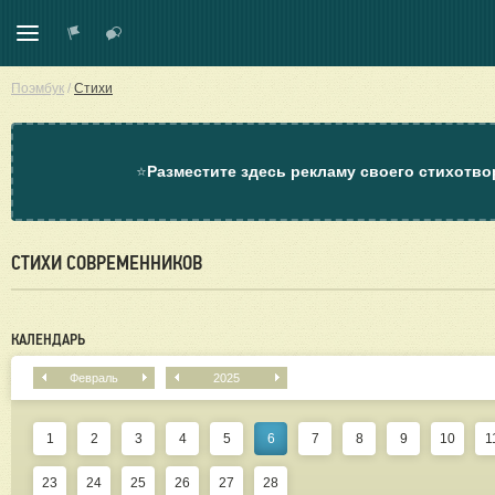
Поэмбук
/
Стихи
⭐
Разместите здесь рекламу своего стихотво
СТИХИ СОВРЕМЕННИКОВ
КАЛЕНДАРЬ
Февраль
2025
1
2
3
4
5
6
7
8
9
10
1
23
24
25
26
27
28