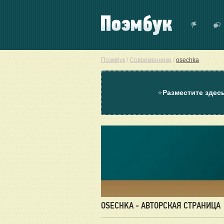
Поэмбук
/
Современники
/
osechka
⭐
Разместите здес
OSECHKA - АВТОРСКАЯ СТРАНИЦА