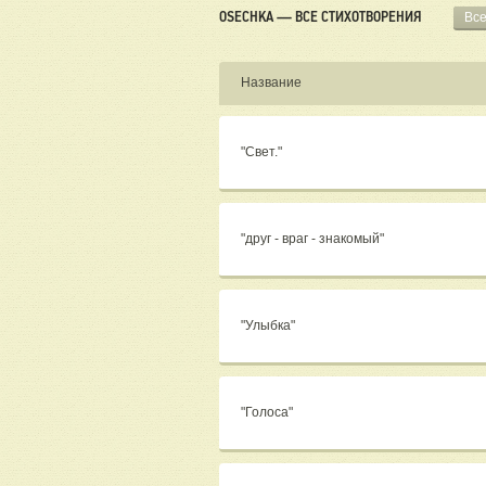
OSECHKA — ВСЕ СТИХОТВОРЕНИЯ
Вс
Название
"Свет."
"друг - враг - знакомый"
"Улыбка"
"Голоса"