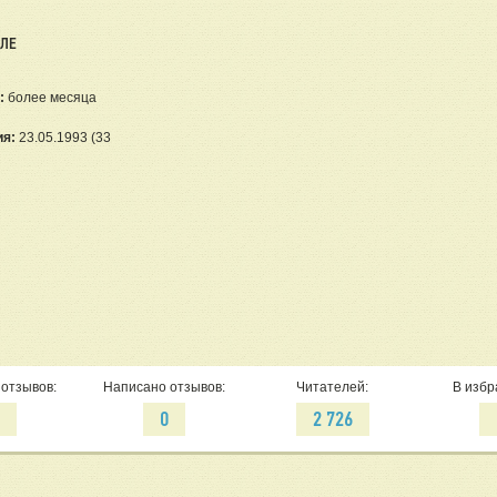
ЕЛЕ
:
более месяца
ия:
23.05.1993 (33
отзывов:
Написано отзывов:
Читателей:
В избр
2
0
2 726