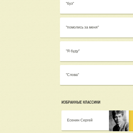
"буэ"
"помолись за меня"
"Я буду"
"Слова"
ИЗБРАННЫЕ КЛАССИКИ
Есенин Сергей