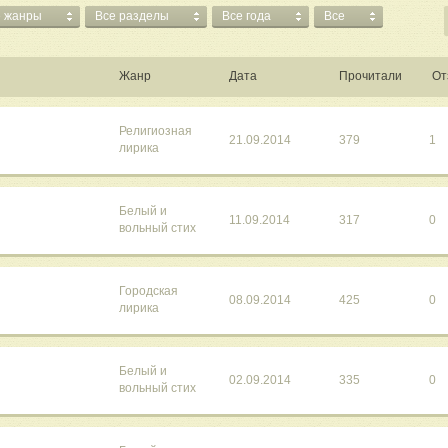
е жанры
Все разделы
Все года
Все
Жанр
Дата
Прочитали
От
Религиозная
21.09.2014
379
1
лирика
Белый и
11.09.2014
317
0
вольный стих
Городская
08.09.2014
425
0
лирика
Белый и
02.09.2014
335
0
вольный стих