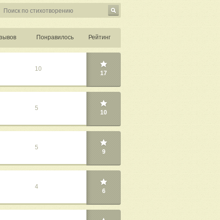
зывов
Понравилось
Рейтинг
10
17
5
10
5
9
4
6