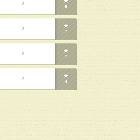
3
6
3
7
5
7
2
4