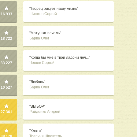
"Творец рисует нашу жизнь"
Шишков Сергей
16 933
"Матушка-печаль"
Барва Олег
18 722
"Когда бы мне в твои ладони леч..."
Чешев Сергей
33 227
"Любовь"
Барва Олег
10 527
"ВЫБОР"
Райденко Андрей
27 361
"Клатч"
Трапуня Шпексель
38 178