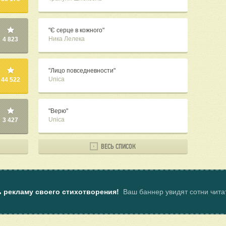
"Є серце в кожного"
Ника Лелека
4 823
"Лицо повседневности"
Unica
44 522
"Верю"
Unica
3 427
ВЕСЬ СПИСОК
ь рекламу своего стихотворения!
Ваш баннер увидят сотни чит