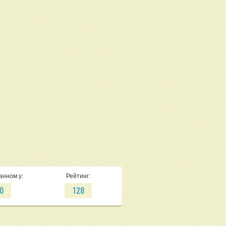
анном у:
Рейтинг:
0
128