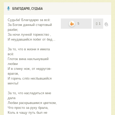
БЛАГОДАРЮ, СУДЬБА
Судьба! Благодарю за всё:
5
1
За Богом данный стартовый
разбег,
За ночи лунной торжество ,
И неудавшийся побег от бед...
За то, что в жизни я имела
всё:
Глоток вина нахлынувшей
любви
И в спину нож, от недругов-
врагов,
И горечь слёз несбывшейся
мечты!
За то, что насладиться мне
дала
Любви раскрывшимся цветком,
Что просто за руку брала,
Коль в чащу путь был не