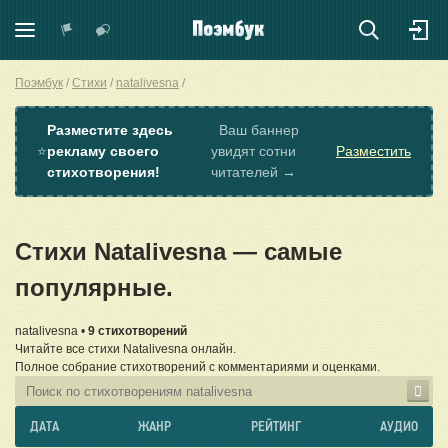
Поэмбук
Стихи
natalivesna
Разместите здесь
Ваш баннер
⭐
рекламу своего
увидят сотни
Разместить
стихотворения!
читателей →
Стихи Natalivesna — самые
популярные.
natalivesna •
9 стихотворений
Читайте все стихи Natalivesna онлайн.
Полное собрание стихотворений с комментариями и оценками.
ДАТА
ЖАНР
РЕЙТИНГ
АУДИО