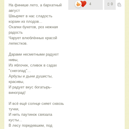
4
0
На финише лето, а бархатный 
август
Швыряет в нас сладость 
корзин из плодов...
Охапки букетов, роз нежная 
радость
Чарует влюблённых красой 
лепестков.
Дарами несметными радуют 
нивы,
Из яблочек, сливок в садах 
"снегопад"...
Арбузы и дыни душисты, 
красивы,
И радует вкус богатырь-
виноград!
И всё ещё солнце сияет сквозь 
тучки,
И нить паутинок связала 
кусты...
В лесу поредевшем, под 