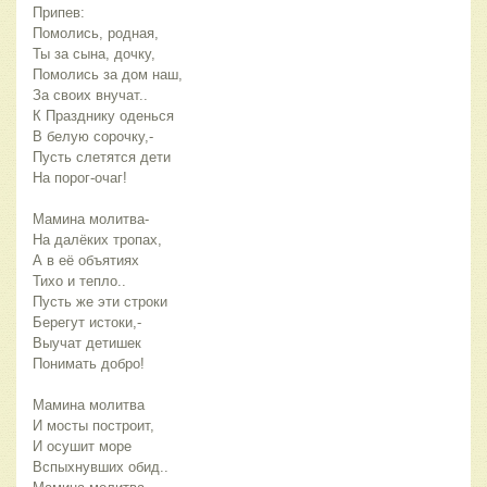
Припев:
Помолись, родная,
Ты за сына, дочку,
Помолись за дом наш,
За своих внучат..
К Празднику оденься
В белую сорочку,-
Пусть слетятся дети
На порог-очаг!
Мамина молитва-
На далёких тропах,
А в её объятиях
Тихо и тепло..
Пусть же эти строки
Берегут истоки,-
Выучат детишек
Понимать добро!
Мамина молитва
И мосты построит,
И осушит море
Вспыхнувших обид..