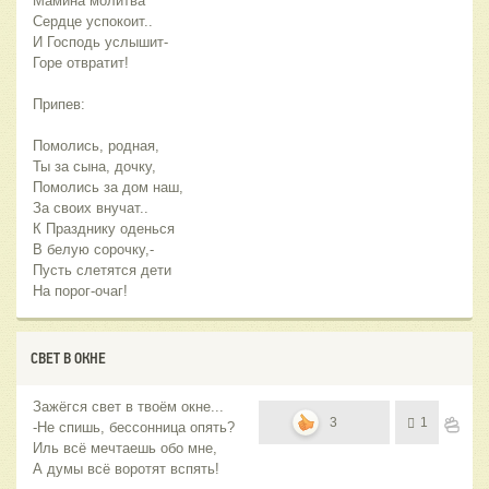
Мамина молитва
Сердце успокоит..
И Господь услышит-
Горе отвратит!
Припев:
Помолись, родная,
Ты за сына, дочку,
Помолись за дом наш,
За своих внучат..
К Празднику оденься
В белую сорочку,-
Пусть слетятся дети
На порог-очаг!
СВЕТ В ОКНЕ
Зажёгся свет в твоём окне...
3
1
-Не спишь, бессонница опять?
Иль всё мечтаешь обо мне,
А думы всё воротят вспять!