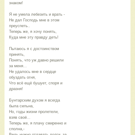
знаком!
Я не умела лебезить и врать -
Не дал Господь мне в этом
преуспеть..
Теперь же, я хочу понять,
Куда мне эту правду деть!
Пытаюсь я с достоинством
принять,
Понять, что уж давно решили
за меня...
Не удалось мне в сердце
обуздать огня,
Что всё ещё бушует, споря и
дразня!
Бунтарским духом я всегда
была сильна,
Но, годы жизни пролетели,
взяв своё...
Теперь же, я плачу смиренно и
сполна,-
Ведь нужно отдавать долги, за