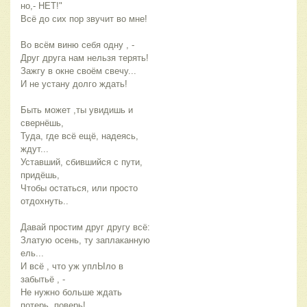
но,- НЕТ!"
Всё до сих пор звучит во мне!
Во всём виню себя одну , -
Друг друга нам нельзя терять!
Зажгу в окне своём свечу...
И не устану долго ждать!
Быть может ,ты увидишь и
свернёшь,
Туда, где всё ещё, надеясь,
ждут...
Уставший, сбившийся с пути,
придёшь,
Чтобы остаться, или просто
отдохнуть..
Давай простим друг другу всё:
Златую осень, ту заплаканную
ель...
И всё , что уж уплЫло в
забытьё , -
Не нужно больше ждать
потерь, поверь!