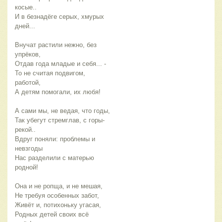
косые..
И в безнадёге серых, хмурых
дней...
Внучат растили нежно, без
упрёков,
Отдав года младые и себя... -
То не считая подвигом,
работой,
А детям помогали, их любя!
А сами мы, не ведая, что годы,
Так убегут стремглав, с горы-
рекой..
Вдруг поняли: проблемы и
невзгоды
Нас разделили с матерью
родной!
Она и не ропща, и не мешая,
Не требуя особенных забот,
Живёт и, потихоньку угасая,
Родных детей своих всё