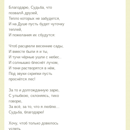
Благодарю, Судьба, что
позвалА друзей,
Тепло которых не забудется,
И на Душе пусть будет чуточку
теплей,
И пожелания их сбудутся:
Чтоб расцвели весенние сады,
И вместе были я и ты,
И тучи чёрные ушли с небес..
И солнышко блеснёт лучом,
И тени растворятся в нём,
Под звуки скрипки пусть
проснётся лес!
За то и долгожданную зарю,
С улыбкою, склоняясь, тихо
говорю,
За всё, за то, что я люблю...
Судьба, благодарю!
Хочу, чтоб только довелось
успеть