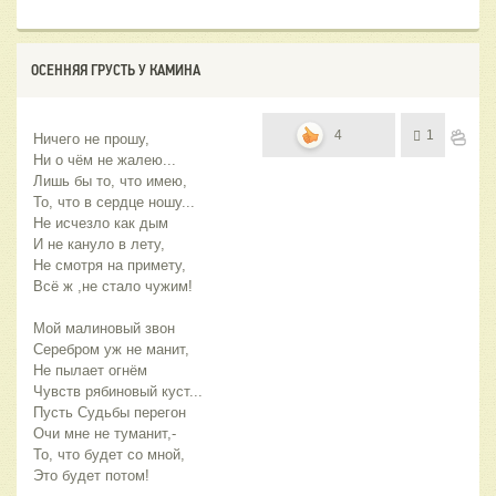
ОСЕННЯЯ ГРУСТЬ У КАМИНА
4
1
Ничего не прошу,
Ни о чём не жалею...
Лишь бы то, что имею,
То, что в сердце ношу...
Не исчезло как дым
И не кануло в лету,
Не смотря на примету,
Всё ж ,не стало чужим!
Мой малиновый звон
Серебром уж не манит,
Не пылает огнём
Чувств рябиновый куст...
Пусть Судьбы перегон
Очи мне не туманит,-
То, что будет со мной,
Это будет потом!