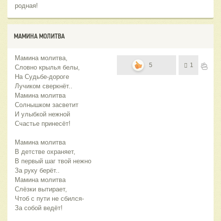
родная!
МАМИНА МОЛИТВА
Мамина молитва,
5
1
Словно крылья белы,
На Судьбе-дороге
Лучиком сверкнёт..
Мамина молитва
Солнышком засветит
И улыбкой нежной
Счастье принесёт!
Мамина молитва
В детстве охраняет,
В первый шаг твой нежно
За руку берёт..
Мамина молитва
Слёзки вытирает,
Чтоб с пути не сбился-
За собой ведёт!