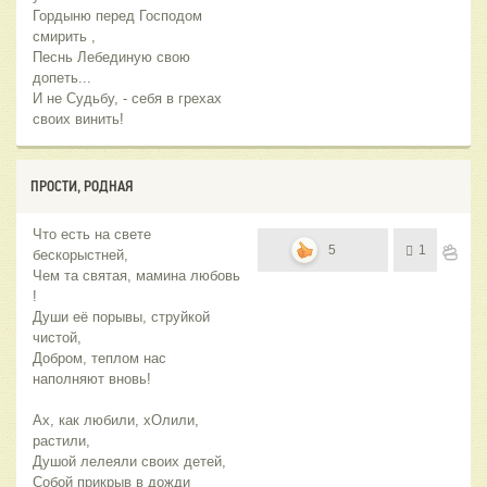
Гордыню перед Господом
смирить ,
Песнь Лебединую свою
допеть...
И не Судьбу, - себя в грехах
своих винить!
ПРОСТИ, РОДНАЯ
Что есть на свете
5
1
бескорыстней,
Чем та святая, мамина любовь
!
Души её порывы, струйкой
чистой,
Добром, теплом нас
наполняют вновь!
Ах, как любили, хОлили,
растили,
Душой лелеяли своих детей,
Собой прикрыв в дожди