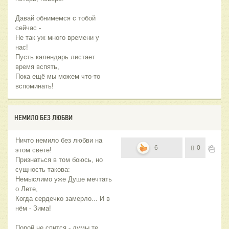
Давай обнимемся с тобой
сейчас -
Не так уж много времени у
нас!
Пусть календарь листает
время вспять,
Пока ещё мы можем что-то
вспоминать!
НЕМИЛО БЕЗ ЛЮБВИ
Ничто немило без любви на
6
0
этом свете!
Признаться в том боюсь, но
сущность такова:
Немыслимо уже Душе мечтать
о Лете,
Когда сердечко замерло... И в
нём - Зима!
Порой не спится - думы те