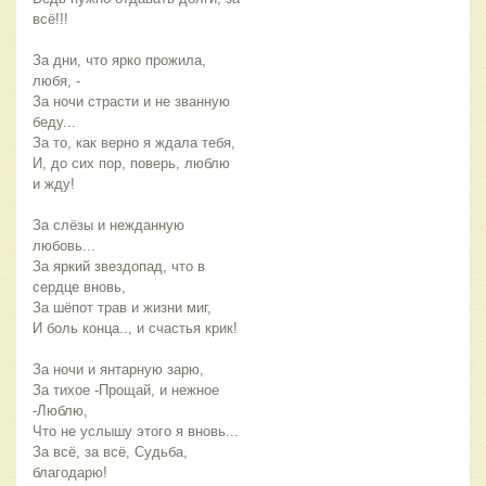
всё!!!
За дни, что ярко прожила,
любя, -
За ночи страсти и не званную
беду...
За то, как верно я ждала тебя,
И, до сих пор, поверь, люблю
и жду!
За слёзы и нежданную
любовь...
За яркий звездопад, что в
сердце вновь,
За шёпот трав и жизни миг,
И боль конца.., и счастья крик!
За ночи и янтарную зарю,
За тихое -Прощай, и нежное
-Люблю,
Что не услышу этого я вновь...
За всё, за всё, Судьба,
благодарю!