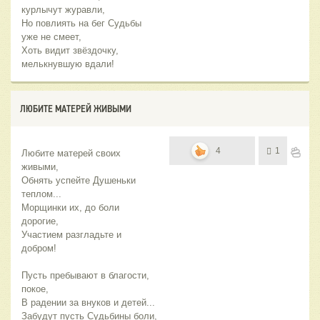
курлычут журавли,
Но повлиять на бег Судьбы
уже не смеет,
Хоть видит звёздочку,
мелькнувшую вдали!
ЛЮБИТЕ МАТЕРЕЙ ЖИВЫМИ
4
1
Любите матерей своих 
живыми,
Обнять успейте Душеньки 
теплом...
Морщинки их, до боли 
дорогие,
Участием разгладьте и 
добром!
Пусть пребывают в благости, 
покое,
В радении за внуков и детей...
Забудут пусть Судьбины боли,