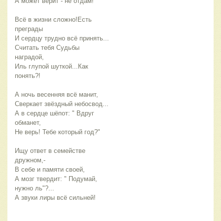
А может верит - не отдам!
Всё в жизни сложно!Есть 
преграды
И сердцу трудно всё принять...
Считать тебя Судьбы 
наградой,
Иль глупой шуткой...Как 
понять?!
А ночь весенняя всё манит,
Сверкает звёздный небосвод...
А в сердце шёпот: " Вдруг 
обманет,
Не верь! Тебе который год?"
Ищу ответ в семействе 
дружном,-
В себе и памяти своей,
А мозг твердит: " Подумай, 
нужно ль"?...
А звуки лиры всё сильней!