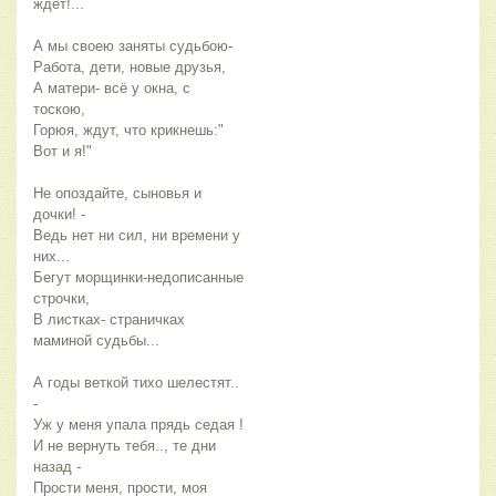
ждёт!...
А мы своею заняты судьбою-
Работа, дети, новые друзья,
А матери- всё у окна, с
тоскою,
Горюя, ждут, что крикнешь:"
Вот и я!"
Не опоздайте, сыновья и
дочки! -
Ведь нет ни сил, ни времени у
них...
Бегут морщинки-недописанные
строчки,
В листках- страничках
маминой судьбы...
А годы веткой тихо шелестят..
-
Уж у меня упала прядь седая !
И не вернуть тебя.., те дни
назад -
Прости меня, прости, моя