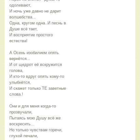
одолевают,
И ночь уже давно не дарит
волшебства...
Одна, кругом одна..И песнь в
Душе всё тает,
И восприятие простого
естества!
А Осень изобилием опять
вернётся...
И от щедрот её вскружится
голова,
И кто-то вдруг опять кому-то
улыбнётся,
И скажет только ТЕ заветные
слова.!
Они и для меня когда-то
прозвучали,
Пытаясь мою Душу всё же
воскресить...
Но только чувствам горечи,
глухой печали,