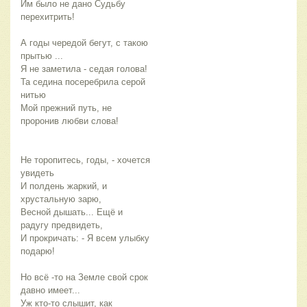
Им было не дано Судьбу
перехитрить!
А годы чередой бегут, с такою
прытью ...
Я не заметила - седая голова!
Та седина посеребрила серой
нитью
Мой прежний путь, не
проронив любви слова!
Не торопитесь, годы, - хочется
увидеть
И полдень жаркий, и
хрустальную зарю,
Весной дышать... Ещё и
радугу предвидеть,
И прокричать: - Я всем улыбку
подарю!
Но всё -то на Земле свой срок
давно имеет...
Уж кто-то слышит, как