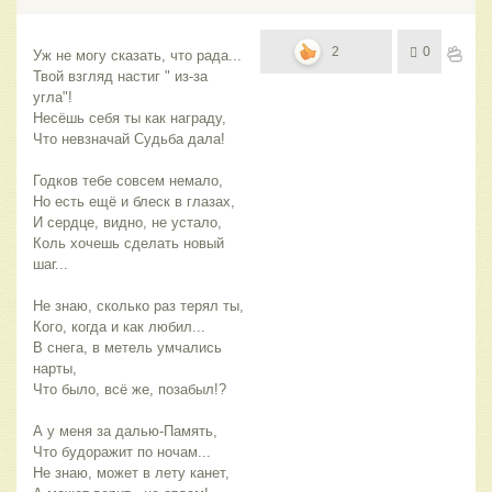
2
0
Уж не могу сказать, что рада...
Твой взгляд настиг " из-за 
угла"!
Несёшь себя ты как награду,
Что невзначай Судьба дала!
Годков тебе совсем немало,
Но есть ещё и блеск в глазах,
И сердце, видно, не устало,
Коль хочешь сделать новый 
шаг...
Не знаю, сколько раз терял ты,
Кого, когда и как любил...
В снега, в метель умчались 
нарты,
Что было, всё же, позабыл!?
А у меня за далью-Память,
Что будоражит по ночам...
Не знаю, может в лету канет,