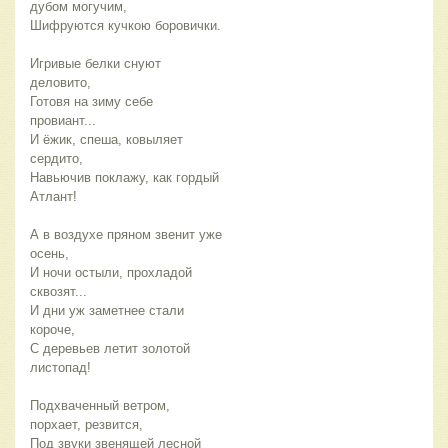
дубом могучим,
Шифруются кучкою боровички.
Игривые белки снуют 
деловито,
Готовя на зиму себе 
провиант...
И ёжик, спеша, ковыляет 
сердито,
Навьючив поклажу, как гордый 
Атлант!
А в воздухе пряном звенит уже 
осень,
И ночи остыли, прохладой 
сквозят...
И дни уж заметнее стали 
короче, 
С деревьев летит золотой 
листопад!
Подхваченный ветром, 
порхает, резвится,
Под звуки звенящей лесной 