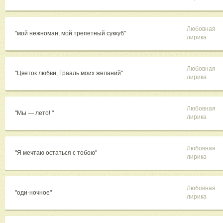
Любовная
"мой нежноман, мой трепетный суккуб"
лирика
Любовная
"Цветок любви, Грааль моих желаний"
лирика
Любовная
"Мы — лето! "
лирика
Любовная
"Я мечтаю остаться с тобою"
лирика
Любовная
"оди-ночное"
лирика