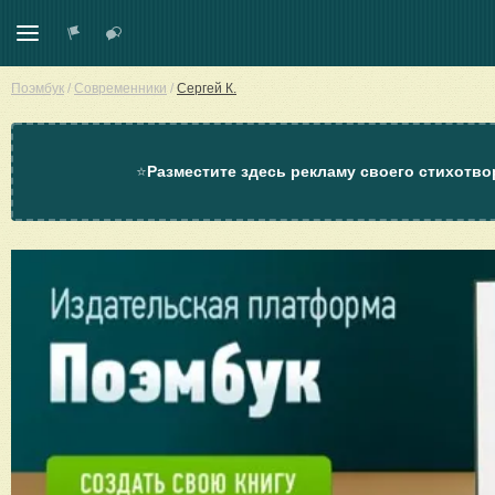
Поэмбук
/
Современники
/
Сергей К.
⭐
Разместите здесь рекламу своего стихотво