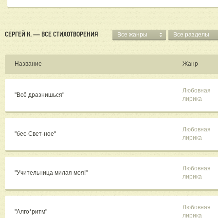
СЕРГЕЙ К. — ВСЕ СТИХОТВОРЕНИЯ
Все жанры
Все разделы
Название
Жанр
Любовная
"Всё дразнишься"
лирика
Любовная
"бес-Свет-ное"
лирика
Любовная
"Учительница милая моя!"
лирика
Любовная
"Алго*ритм"
лирика