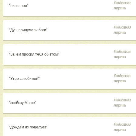
Любовная
"лисеннее"
лирика
Любовная
"Душ придумали боги"
лирика
Любовная
"Зачем просил тебя об этом"
лирика
Любовная
"Утро с любимой"
лирика
Любовная
"совёнку Маше"
лирика
Любовная
"Дождём из поцелуев"
лирика