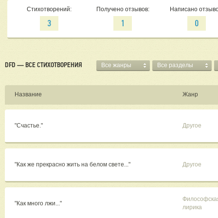
Стихотворений:
Получено отзывов:
Написано отзыво
3
1
0
DFD — ВСЕ СТИХОТВОРЕНИЯ
Все жанры
Все разделы
Название
Жанр
"Счастье."
Другое
"Как же прекрасно жить на белом свете..."
Другое
Философска
"Как много лжи..."
лирика