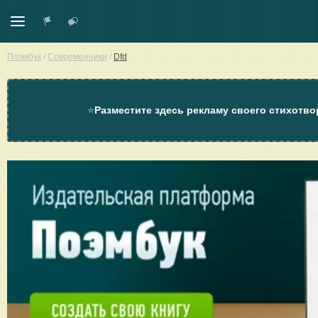
Поэмбук
/
Современники
/
Dfd
⭐
Разместите здесь рекламу своего стихотво