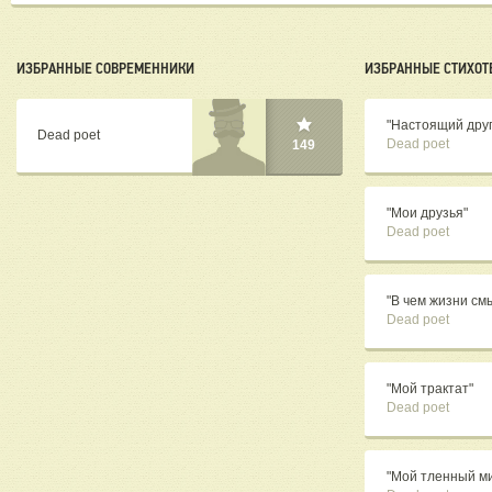
ИЗБРАННЫЕ СОВРЕМЕННИКИ
ИЗБРАННЫЕ СТИХОТ
"Настоящий друг
Dead poet
Dead poet
149
"Мои друзья"
Dead poet
"В чем жизни см
Dead poet
"Мой трактат"
Dead poet
"Мой тленный м