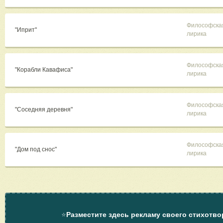
Философска
"Иприт"
лирика
Философска
"Корабли Кавафиса"
лирика
Философска
"Соседняя деревня"
лирика
Философска
"Дом под снос"
лирика
⭐
Разместите здесь рекламу своего стихотво