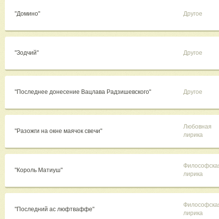
"Домино"
Другое
"Зодчий"
Другое
"Последнее донесение Вацлава Радзишевского"
Другое
Любовная
"Разожги на окне маячок свечи"
лирика
Философска
"Король Матиуш"
лирика
Философска
"Последний ас люфтваффе"
лирика