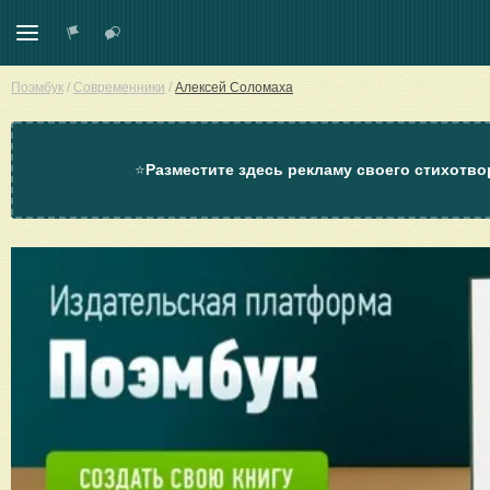
Поэмбук
/
Современники
/
Алексей Соломаха
⭐
Разместите здесь рекламу своего стихотво