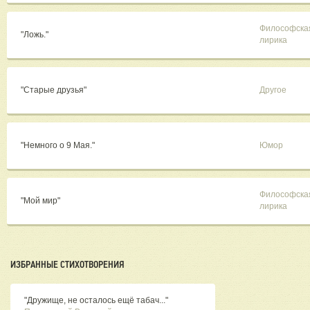
Философска
"Ложь."
лирика
"Старые друзья"
Другое
"Немного о 9 Мая."
Юмор
Философска
"Мой мир"
лирика
ИЗБРАННЫЕ СТИХОТВОРЕНИЯ
"Дружище, не осталось ещё табач..."