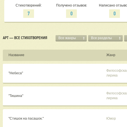
Стихотворений:
Получено отзывов:
Написано отзыво
7
0
0
АРТ — ВСЕ СТИХОТВОРЕНИЯ
Все жанры
Все разделы
Название
Жанр
Философска
"Небеса"
лирика
Философска
"Тишина"
лирика
"Стишок на пасашок."
Юмор