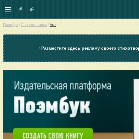
Поэмбук
/
Современники
/
Арт
⭐
Разместите здесь рекламу своего стихотво