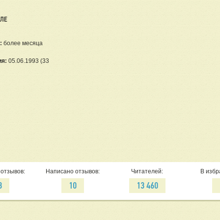
ЕЛЕ
:
более месяца
ия:
05.06.1993 (33
отзывов:
Написано отзывов:
Читателей:
В избр
8
10
13 460