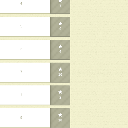
4
7
5
9
3
6
7
10
1
2
9
10