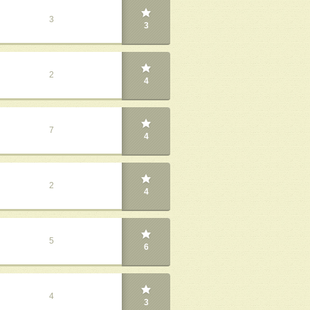
3
3
2
4
7
4
2
4
5
6
4
3