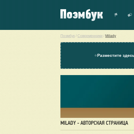
Поэмбук
/
Современники
/
Milady
⭐
Разместите здес
MILADY - АВТОРСКАЯ СТРАНИЦА