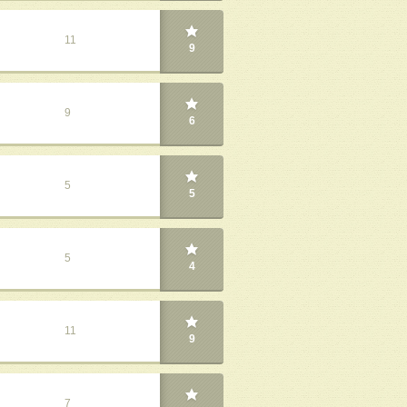
11
9
9
6
5
5
5
4
11
9
7