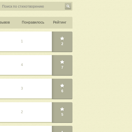
зывов
Понравилось
Рейтинг
1
2
4
7
3
6
2
5