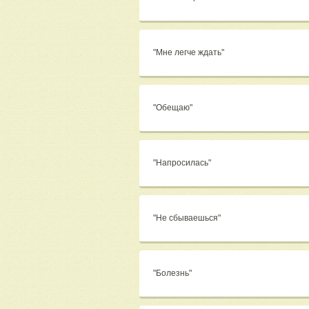
"Мне легче ждать"
"Обещаю"
"Напросилась"
"Не сбываешься"
"Болезнь"