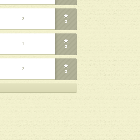
3
3
1
2
2
3