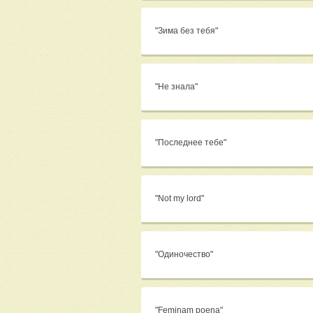
"Зима без тебя"
"Не знала"
"Последнее тебе"
"Not my lord"
"Одиночество"
"Feminam poena"