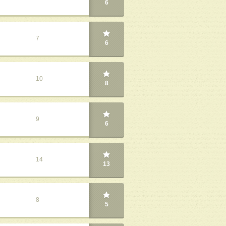
6
7
6
10
8
9
6
14
13
8
5