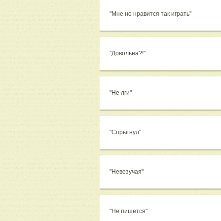
"Мне не нравится так играть"
"Довольна?!"
"Не лги"
"Спрыгнул"
"Невезучая"
"Не пишется"