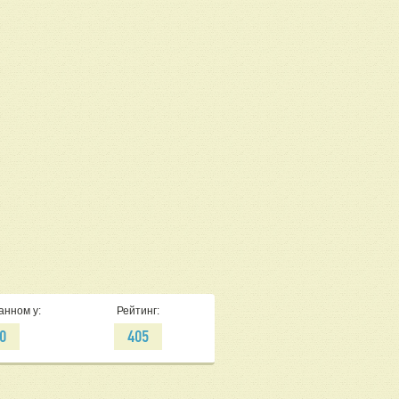
анном у:
Рейтинг:
0
405