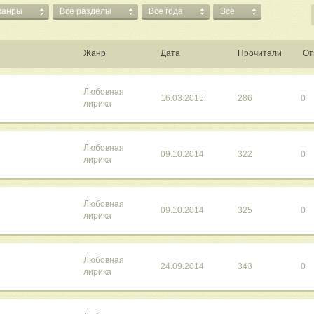
жанры
Все разделы
Все года
Все
Жанр
Дата
Прочитали
От
Любовная
16.03.2015
286
0
лирика
Любовная
09.10.2014
322
0
лирика
Любовная
09.10.2014
325
0
лирика
Любовная
24.09.2014
343
0
лирика