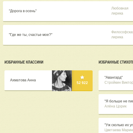
Любовная
"Дорога в осень"
лирика
Философска
"Где же ты, счастье мое?"
лирика
ИЗБРАННЫЕ КЛАССИКИ
ИЗБРАННЫЕ СТИХОТ
"Авангард"
Ахматова Анна
Стройкин Викто
52 922
"Я больше не пи
Алёна Цорик
"Уж сколько их уп
Цветаева Марин