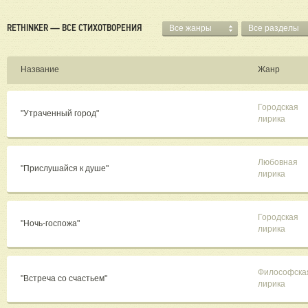
RETHINKER — ВСЕ СТИХОТВОРЕНИЯ
Все жанры
Все разделы
Название
Жанр
Городская
"Утраченный город"
лирика
Любовная
"Прислушайся к душе"
лирика
Городская
"Ночь-госпожа"
лирика
Философска
"Встреча со счастьем"
лирика