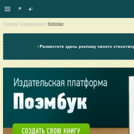
Поэмбук
/
Современники
/
Rethinker
⭐
Разместите здесь рекламу своего стихотво