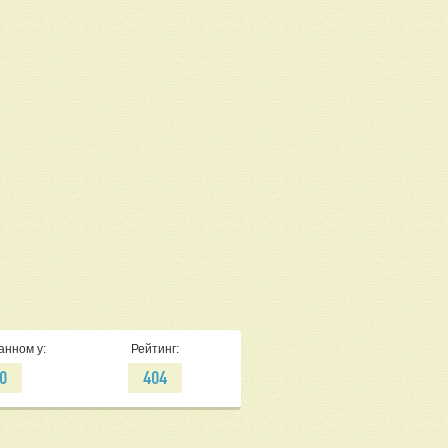
анном у:
Рейтинг:
0
404