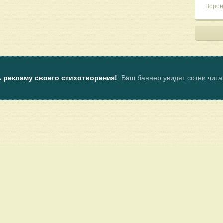
Ворон
ь рекламу своего стихотворения!
Ваш баннер увидят сотни чит
ы
Пользовательское соглашение
Услуги
Клуб поэтов Поэмбука