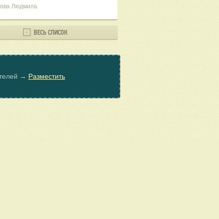
ова Людмила
ВЕСЬ СПИСОК
ателей →
Разместить
© Poembook.ru, 2026