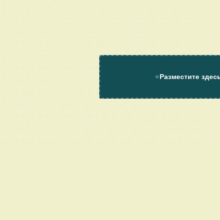
⭐
Разместите здес
О проекте
Помощь
Контакт