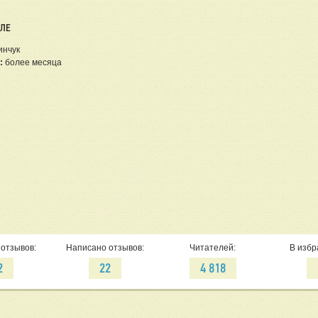
ЕЛЕ
инчук
:
более месяца
отзывов:
Написано отзывов:
Читателей:
В избр
2
22
4 818