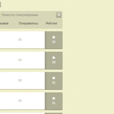
зывов
Понравилось
Рейтинг
38
32
40
39
39
31
34
31