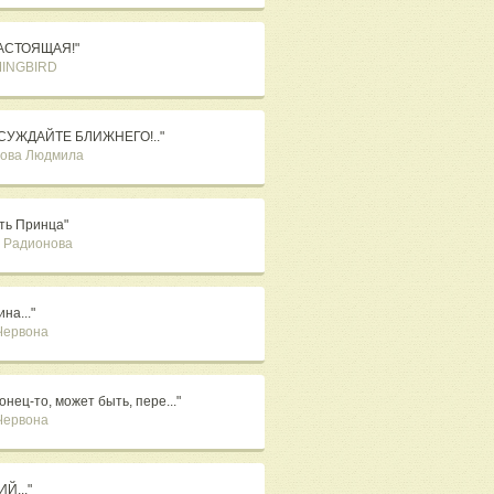
НАСТОЯЩАЯ!"
INGBIRD
СУЖДАЙТЕ БЛИЖНЕГО!.."
ова Людмила
ть Принца"
 Радионова
на..."
Червона
онец-то, может быть, пере..."
Червона
Й..."