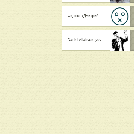
Федюков Дмитрий
Daniel Allahverdiyev