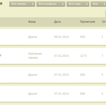
ИЯ
Все жанры
Все разделы
Все года
Все
Жанр
Дата
Прочитали
От
Другое
08.01.2014
930
1
Любовная
!"
07.01.2014
1173
7
лирика
Другое
07.01.2014
905
5
Другое
07.01.2014
866
5