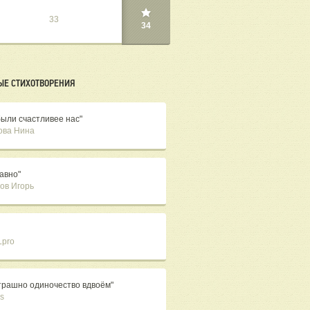
33
34
ЫЕ СТИХОТВОРЕНИЯ
были счастливее нас"
ова Нина
равно"
ов Игорь
pro
страшно одиночество вдвоём"
ss