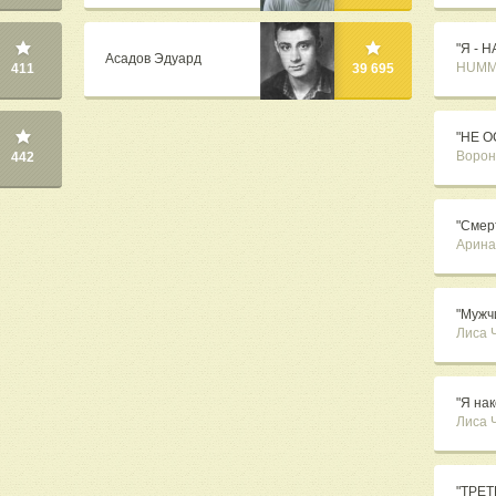
"Я - 
Асадов Эдуард
HUMM
411
39 695
"НЕ О
Ворон
442
"Смер
Арина
"Мужчи
Лиса 
"Я нак
Лиса 
"ТРЕТИ