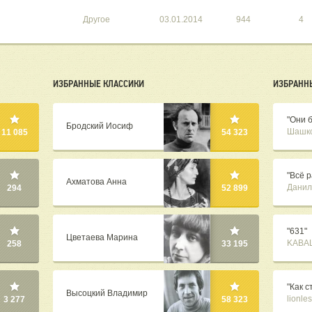
Другое
03.01.2014
944
4
ИЗБРАННЫЕ КЛАССИКИ
ИЗБРАНН
"Они 
Бродский Иосиф
Шашк
11 085
54 323
"Всё 
Ахматова Анна
Данил
294
52 899
"631"
Цветаева Марина
KABAL
258
33 195
"Как 
Высоцкий Владимир
lionle
3 277
58 323