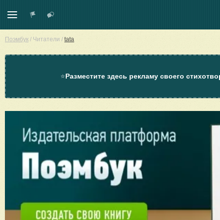
Поэмбук
/
Читатели
/
tata
⭐
Разместите здесь рекламу своего стихотво