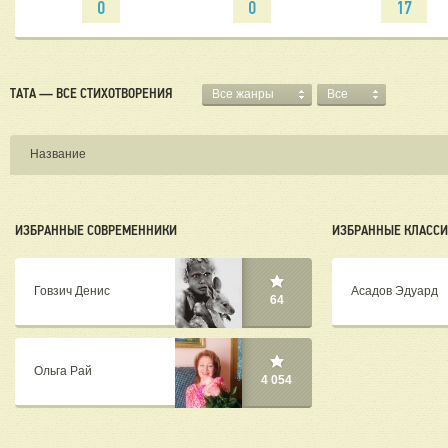
0
0
17
TATA — ВСЕ СТИХОТВОРЕНИЯ
Все жанры
Все
Название
ИЗБРАННЫЕ СОВРЕМЕННИКИ
ИЗБРАННЫЕ КЛАСС
Говзич Денис
Асадов Эдуард
64
Ольга Рай
4 054