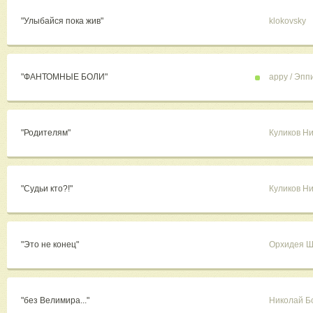
"Улыбайся пока жив"
klokovsky
"ФАНТОМНЫЕ БОЛИ"
appy / Эппи
"Родителям"
Куликов Н
"Судьи кто?!"
Куликов Н
"Это не конец"
Орхидея 
"без Велимира..."
Николай Б