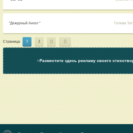
"Дежурный Ангел "
Голева Та
1
2
Страница:
⭐
Разместите здесь рекламу своего стихотво