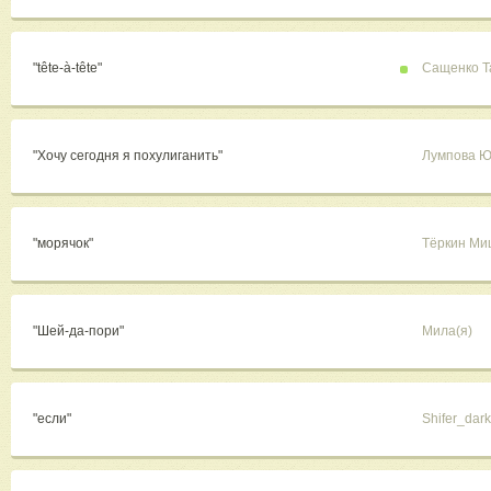
"tête-à-tête"
Сащенко Т
"Хочу сегодня я похулиганить"
Лумпова Ю
"морячок"
Тёркин Ми
"Шей-да-пори"
Мила(я)
"если"
Shifer_dark