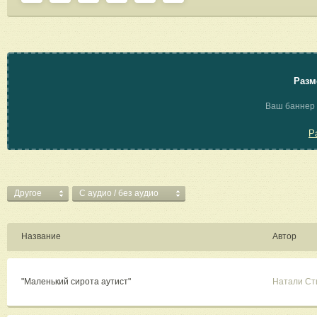
Разм
Ваш баннер 
Р
Другое
C аудио / без аудио
Название
Автор
"Маленький сирота аутист"
Натали С