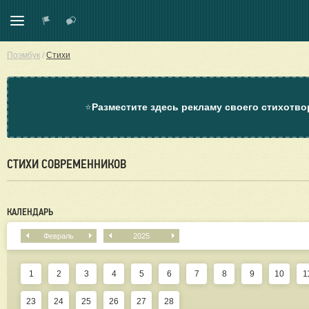
Поэмбук
/
Стихи
⭐
Разместите здесь рекламу своего стихотво
СТИХИ СОВРЕМЕННИКОВ
КАЛЕНДАРЬ
Февраль
2025
1
2
3
4
5
6
7
8
9
10
1
23
24
25
26
27
28