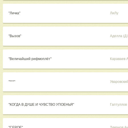
"Личка"
ЛиЛу
"Вызов"
Аделла (Д
"Величайший рифмоплёт"
Караваев 
"***"
Уваровский
"КОГДА В ДУШЕ И ЧУВСТВО УПОЕНЬЯ"
Гаптуллов
"СЕРОЕ"
Туманов А