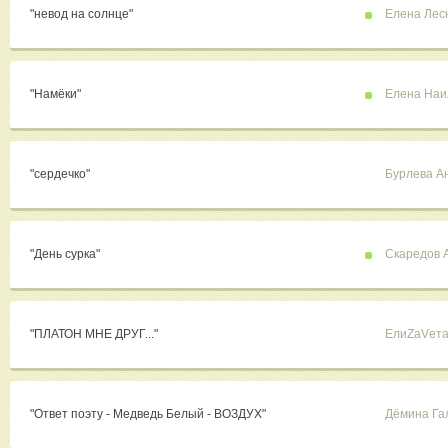
"невод на солнце"
Елена Лес
"Намёки"
Елена Наи
"сердечко"
Бурлева А
"День сурка"
Скаредов 
"ПЛАТОН МНЕ ДРУГ..."
ЕлиZаVета
"Ответ поэту - Медведь Белый - ВОЗДУХ"
Дёмина Га