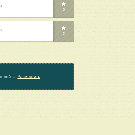
25
0
25
2
ателей →
Разместить