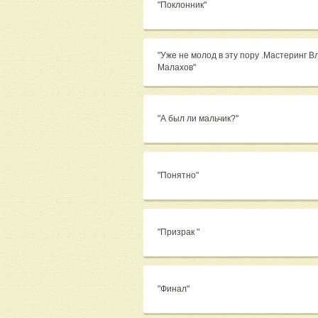
"Поклонник"
"Уже не молод в эту пору .Мастеринг 
Малахов"
"А был ли мальчик?"
"Понятно"
"Призрак "
"Финал"