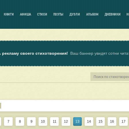
КНИГИ
АФИША
СТИХИ
ПОЭТЫ
ДУЭЛИ
АЛЬБОМ
ДНЕВНИКИ
К
ь рекламу своего стихотворения!
Ваш баннер увидят сотни чит
7
8
9
10
11
12
13
14
15
16
17