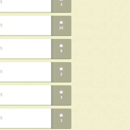
25
3
25
16
25
9
25
2
25
3
25
3