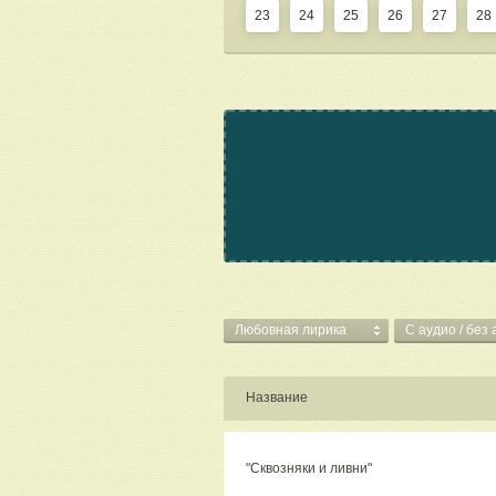
23
24
25
26
27
28
Любовная лирика
C аудио / без
Название
"Сквозняки и ливни"