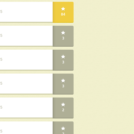
25
84
25
3
25
3
25
3
25
2
25