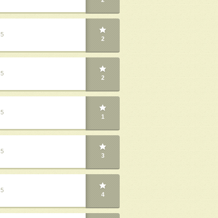
2
25
2
25
2
25
1
25
3
25
4