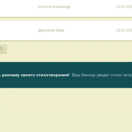
Игнатов Александр
13.02.20
Джалаева Зама
13.02.20
ь рекламу своего стихотворения!
Ваш баннер увидят сотни чит