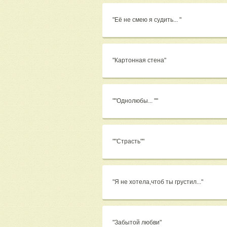
"Еë не смею я судить... "
"Картонная стена"
""Однолюбы... ""
""Страсть""
"Я не хотела,чтоб ты грустил..."
"Забытой любви"