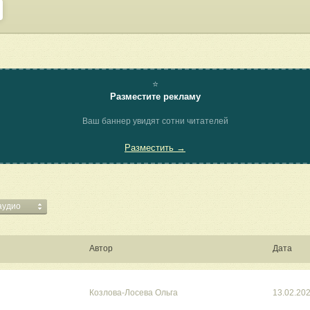
⭐
Разместите рекламу
Ваш баннер увидят сотни читателей
Разместить →
 аудио
Автор
Дата
Козлова-Лосева Ольга
13.02.20