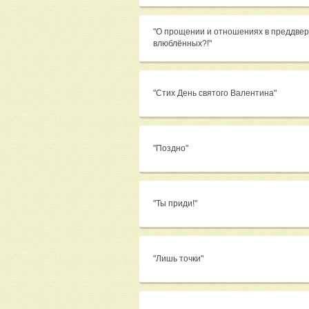
"О прощении и отношениях в преддвер
влюблённых?!"
"Стих День святого Валентина"
"Поздно"
"Ты приди!"
"Лишь точки"