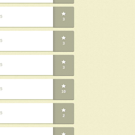
25
3
25
3
25
3
25
10
25
2