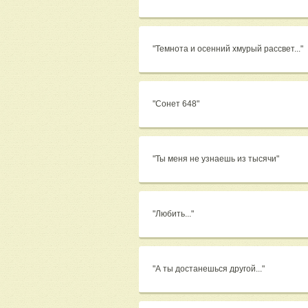
"Темнота и осенний хмурый рассвет..."
"Сонет 648"
"Ты меня не узнаешь из тысячи"
"Любить..."
"А ты достанешься другой..."