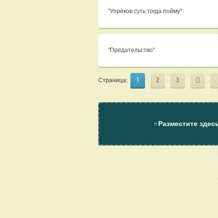
"Упрёков суть тогда пойму"
"Предательство"
1
2
3
Страница:
⭐
Разместите здес