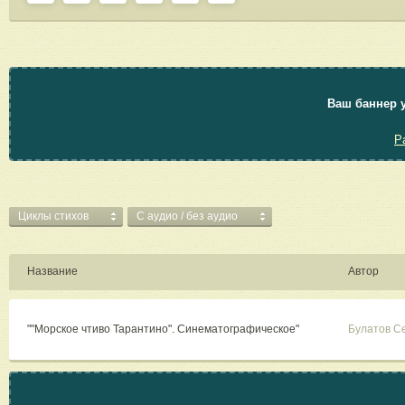
Ваш баннер у
Р
Циклы стихов
C аудио / без аудио
Название
Автор
""Морское чтиво Тарантино". Синематографическое"
Булатов С