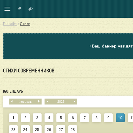
Поэмбук
/
Стихи
⭐
Ваш баннер увидят
СТИХИ СОВРЕМЕННИКОВ
КАЛЕНДАРЬ
Февраль
2025
1
2
3
4
5
6
7
8
9
10
1
23
24
25
26
27
28