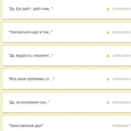
"Да, Бог даёт - даёт нам..."
arimnambo
"Признаться надо в том..."
arimnambo
"Да, мудрость, охраняет..."
arimnambo
"Все наши проблемы, от ..."
arimnambo
"Да, не осознание сна..."
arimnambo
"Таинственный друг"
Новикова 