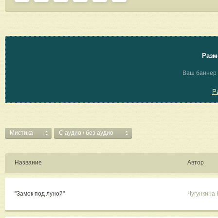
Разм
Ваш баннер 
Р
Мистика
C аудио / без аудио
Название
Автор
"Замок под луной"
Чугункина