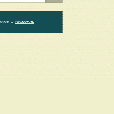
ателей →
Разместить