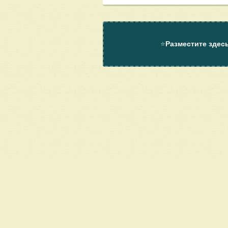
⭐
Разместите здес