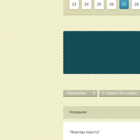
23
24
25
26
27
28
Афоризмы
C аудио / без аудио
Название
"Жертвы перста"