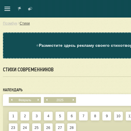
Поэмбук
/
Стихи
⭐
Разместите здесь рекламу своего стихотво
СТИХИ СОВРЕМЕННИКОВ
КАЛЕНДАРЬ
Февраль
2025
1
2
3
4
5
6
7
8
9
10
1
23
24
25
26
27
28