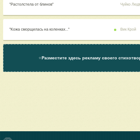
"Растолстела от блинов"
Чуйко Люд
"Koжа сморщилась на коленках..."
Вик Крой
⭐
Разместите здесь рекламу своего стихотво