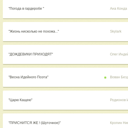
"Погода в гардеробе "
Ана Конда
"Жизнь нисколько не похожа..."
Skylark
"ДОЖДЕВИКИ ПРИХОДЯТ"
Олег Инде
"Весна Идейного Поэта"
Вован Без
"Царю Кащею"
Родионов 
"ПРИСНИТСЯ ЖЕ ! (Шуточное)"
Кропин Ни