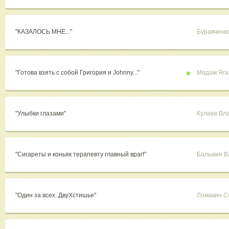
"КАЗАЛОСЬ МНЕ..."
Буравченк
"Готова взять с собой Григория и Johnny..."
Мадам Яга
"Улыбки глазами"
Кулаев Вл
"Сигареты и коньяк терапевту главный враг!"
Балыкин В
"Один за всех. ДвуХстишье"
Ломакин С