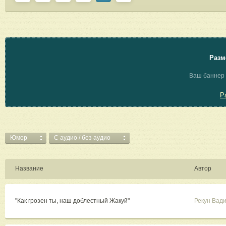
Разм
Ваш баннер 
Р
Юмор
C аудио / без аудио
Название
Автор
"Как грозен ты, наш доблестный Жакуй"
Рекун Вад