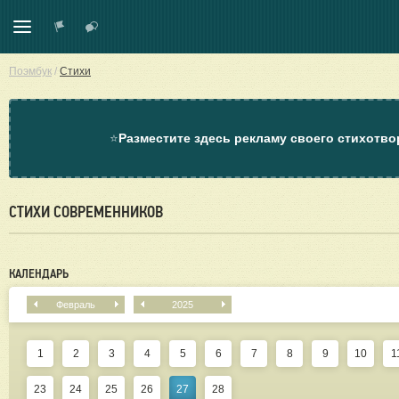
Поэмбук
/
Стихи
⭐
Разместите здесь рекламу своего стихотво
СТИХИ СОВРЕМЕННИКОВ
КАЛЕНДАРЬ
Февраль
2025
1
2
3
4
5
6
7
8
9
10
1
23
24
25
26
27
28