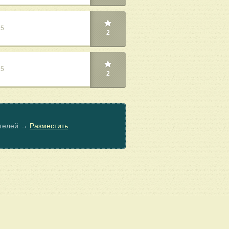
25
2
25
2
ателей →
Разместить