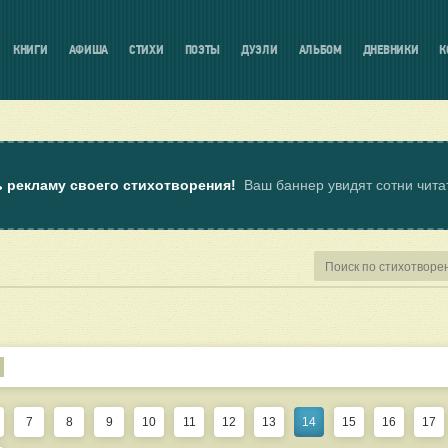
КНИГИ
АФИША
СТИХИ
ПОЭТЫ
ДУЭЛИ
АЛЬБОМ
ДНЕВНИКИ
К
ь рекламу своего стихотворения!
Ваш баннер увидят сотни чит
7
8
9
10
11
12
13
14
15
16
17