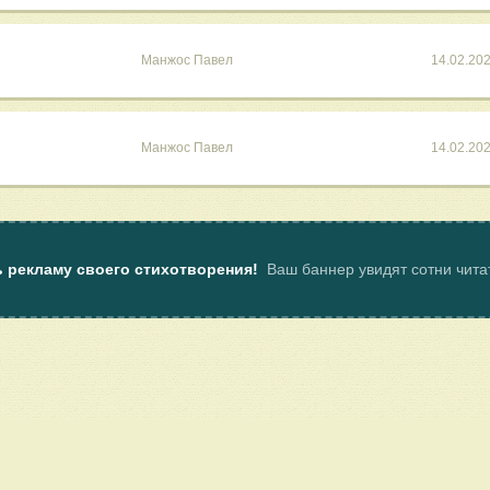
Манжос Павел
14.02.20
Манжос Павел
14.02.20
ь рекламу своего стихотворения!
Ваш баннер увидят сотни чит