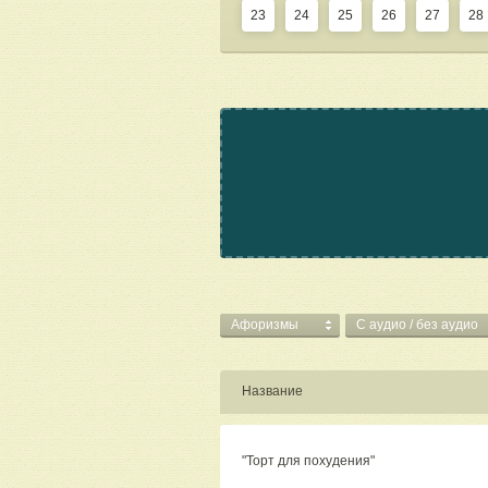
23
24
25
26
27
28
Афоризмы
C аудио / без аудио
Название
"Торт для похудения"