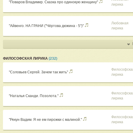
"Поваров Владимир. Сказка про одинокую женщину"
лирика
Любовная
"Айвенго. НА ГРАНИ ("Чёртова дюжина - 5")"
лирика
ФИЛОСОФСКАЯ ЛИРИКА
(232)
Философска
"Соловьев Сергей. Зачем так жить"
лирика
Философска
"Наталья Сканди. Позолота."
лирика
Философска
"Рекун Вадим. Я не ем пирожки с малиной."
лирика