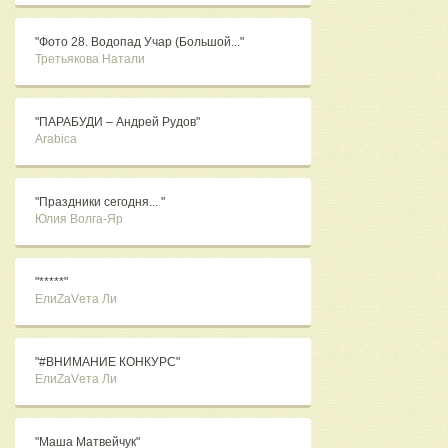
"Фото 28. Водопад Учар (Большой..."
Третьякова Натали
"ПАРАБУДИ – Андрей Рудов"
Arabica
"Праздники сегодня... "
Юлия Волга-Яр
"*****"
ЕлиZаVета Ли
"#ВНИМАНИЕ КОНКУРС"
ЕлиZаVета Ли
"Маша Матвейчук"