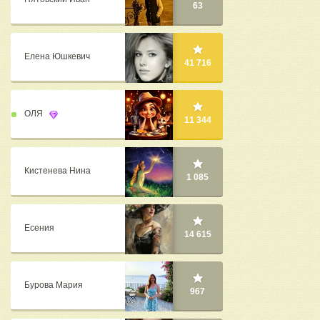
63
Елена Юшкевич
41 716
ОЛЯ
11 344
Кистенева Нина
1 085
Есения
14 615
Бурова Мария
967