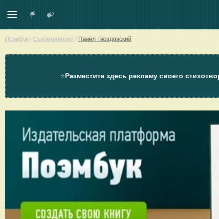
Поэмбук
/
Современники
/
Павел Гвоздовский
⭐
Разместите здесь рекламу своего стихотво