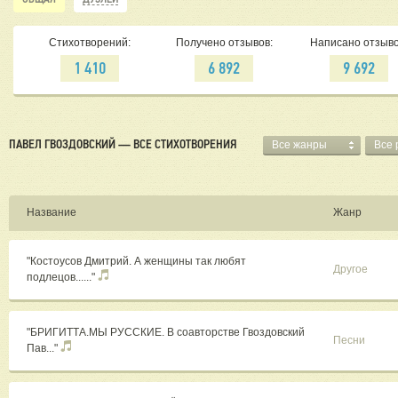
Стихотворений:
Получено отзывов:
Написано отзыво
1 410
6 892
9 692
ПАВЕЛ ГВОЗДОВСКИЙ — ВСЕ СТИХОТВОРЕНИЯ
Все жанры
Все 
Название
Жанр
"Костоусов Дмитрий. А женщины так любят
Другое
подлецов......"
"БРИГИТТА.МЫ РУССКИЕ. В соавторстве Гвоздовский
Песни
Пав..."