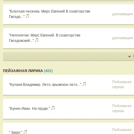
"Блатная песенка. Мирс Евгений В соавторстве
декламация
Гвоздо..."
"Непонятки. Мирс Евгений. В соавторстве
декламация
Гвоздовский..."
ПЕЙЗАЖНАЯ ЛИРИКА
(402)
Пейзажная
"Кулаев Владимир. Лето, крымское лето..."
лирика
Пейзажная
"Бунин Иван. На пруде."
лирика
Пейзажная
" Закат."