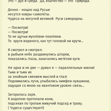
Это — дух и среда.  Да, язычество — это  Природа.
Денно - нощно над Русью 
несутся ковры-самолёты.
Чудеса на могучей великой  Руси самородны.
— Посмотри!
— Посмотри! 
То не щучьи мухлёвки-поклёвки.
То  круги водяного, как тут головой ни крути…
Я смотрел и смотрел:
в рыбьем небе раздвинулись шторки,
показались глаза, закачались метёлки куги.
Не одна и не две — думал я — параллельные жизни!
Тьма и тьма их 
за знойным сиянием мыслей и глаз!
Поднимались лучи, улыбались нимфеи-кувшинки,
ощущая со мною на квантовом уровне связь…
Загоралась заря.
К водопою протопали кони,
подсекая по тропам живучий подсед и траву.
( Чудеса существуют!)