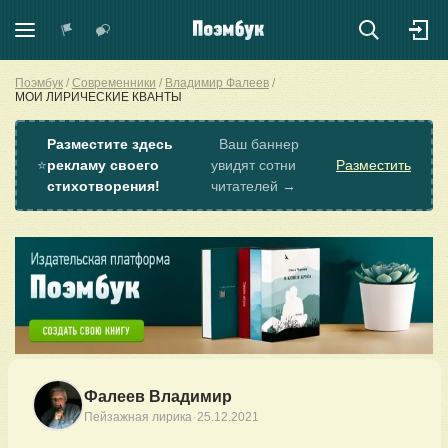
Поэмбук
Современники
Владимир Фалеев
МОИ ЛИРИЧЕСКИЕ КВАНТЫ
Разместите здесь
Ваш баннер
⭐
рекламу своего
увидят сотни
Разместить
стихотворения!
читателей →
Фалеев Владимир
·
Пейзажная лирика
25.12.2021