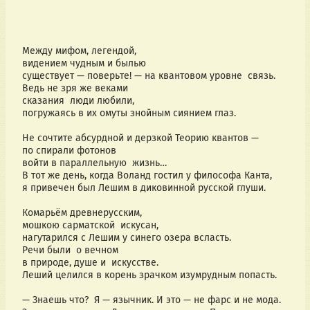
Между мифом, легендой, 
видением чудным и былью
существует — поверьте! — на квантовом уровне  связь.
Ведь не зря же веками
сказания  люди любили,
погружаясь в их омуты знойным сиянием глаз.
Не сочтите абсурдной и дерзкой Теорию квантов —
по спирали фотонов 
войти в параллельную  жизнь…
В тот же день, когда Воланд гостил у философа Канта, 
я привечен был Лешим в диковинной русской глуши.
Комарьём древнерусским,
мошкою сарматской  искусан,
нагутарился с Лешим у синего озера всласть.
Речи были  о вечном 
в природе, душе и  искусстве. 
Леший целился в корень зрачком изумрудным попасть.
— Знаешь что?  Я — язычник. И это — не фарс и не мода.