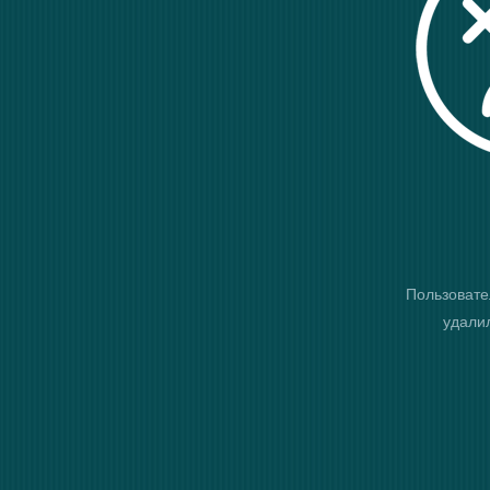
Пользовате
удалил