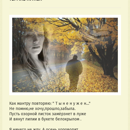
Как мантру повторяю: " Т ы н е н у ж е н…"
Не помню,не хочу,прошло,забыла.
Пусть озорной листок замёрзнет в луже
И вянут лилии в букете белокрылом .
Я ничего не жду. А осень хороводит,