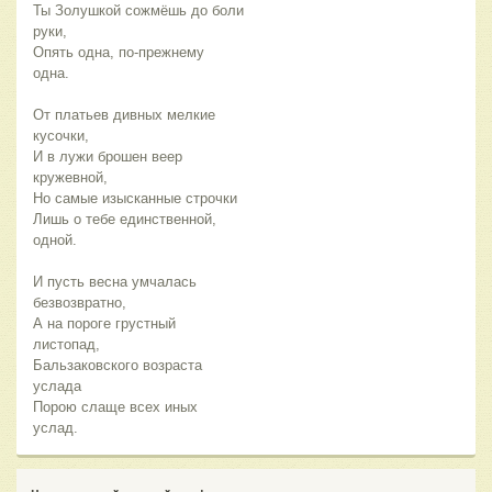
Ты Золушкой сожмёшь до боли
руки,
Опять одна, по-прежнему
одна.
От платьев дивных мелкие
кусочки,
И в лужи брошен веер
кружевной,
Но самые изысканные строчки
Лишь о тебе единственной,
одной.
И пусть весна умчалась
безвозвратно,
А на пороге грустный
листопад,
Бальзаковского возраста
услада
Порою слаще всех иных
услад.