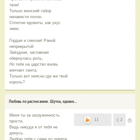
твои!
Только женский табор
ненависти полон.
Сплетни ядовиты, как укус
змеи.
Гордая и смелая! Раной
неприкрытой
Звёздная, заглавная
обернулась роль,
Но тебя на царство вновь
венчает свита,
Только вот неясно,где же твой
король?
Любовь по расписанию. Шутка, однако...
Меня ты за загруженность
11
2
прости,
Ведь никуда я от тебя не
денусь.
Люблю тебя с семи до девяти,