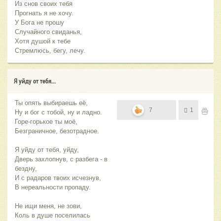
Из снов своих тебя
Прогнать я не хочу.
У Бога не прошу
Случайного свиданья,
Хотя душой к тебе
Стремлюсь, бегу, лечу.
Я уйду от тебя...
Ты опять выбираешь её,
7
1
Ну и бог с тобой, ну и ладно.
Горе-горькое ты моё,
Безграничное, безотрадное.
Я уйду от тебя, уйду,
Дверь захлопнув, с разбега - в
бездну,
И с радаров твоих исчезнув,
В нереальности пропаду.
Не ищи меня, не зови,
Коль в душе поселилась