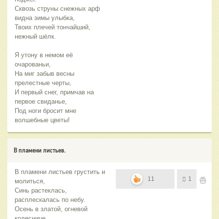
Сквозь струны снежных арф
видна зимы улыбка,
Твоих плечей тончайший,
нежный шёлк.
Я утону в немом её
очарованьи,
На миг забыв весны
прелестные черты,
И первый снег, примчав на
первое свиданье,
Под ноги бросит мне
волшебные цветы!
В пламени листьев.
В пламени листьев грустить и
11
1
молиться,
Синь растеклась,
расплескалась по небу.
Осень в златой, огневой
колеснице