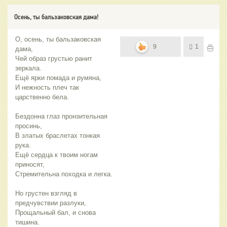
Осень, ты бальзаковская дама!
О, осень, ты бальзаковская
9
1
дама,
Чей образ грустью ранит
зеркала.
Ещё ярки помада и румяна,
И нежность плеч так
царственно бела.
Бездонна глаз пронзительная
просинь,
В златых браслетах тонкая
рука.
Ещё сердца к твоим ногам
приносят,
Стремительна походка и легка.
Но грустен взгляд в
предчувствии разлуки,
Прощальный бал, и снова
тишина.