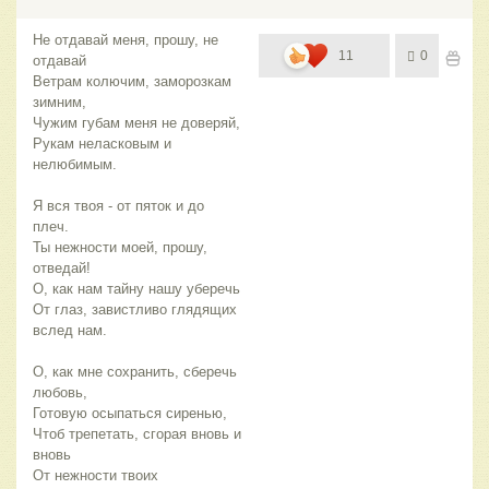
Не отдавай меня, прошу, не
11
0
отдавай
Ветрам колючим, заморозкам
зимним,
Чужим губам меня не доверяй,
Рукам неласковым и
нелюбимым.
Я вся твоя - от пяток и до
плеч.
Ты нежности моей, прошу,
отведай!
О, как нам тайну нашу уберечь
От глаз, завистливо глядящих
вслед нам.
О, как мне сохранить, сберечь
любовь,
Готовую осыпаться сиренью,
Чтоб трепетать, сгорая вновь и
вновь
От нежности твоих