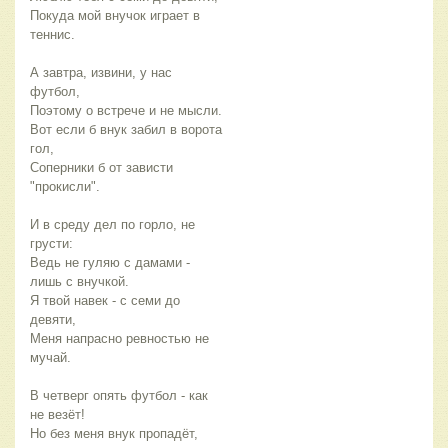
Покуда мой внучок играет в
теннис.
А завтра, извини, у нас
футбол,
Поэтому о встрече и не мысли.
Вот если б внук забил в ворота
гол,
Соперники б от зависти
"прокисли".
И в среду дел по горло, не
грусти:
Ведь не гуляю с дамами -
лишь с внучкой.
Я твой навек - с семи до
девяти,
Меня напрасно ревностью не
мучай.
В четверг опять футбол - как
не везёт!
Но без меня внук пропадёт,