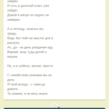
уверен.
И хоть в десятый класс уже
пойдёт,
Домой в метро он ездить не
намерен.
А в пятницу, конечно же,
приду,
Ведь без тебя не мыслю дня в
разлуке,
Ах, да - на день рождения иду,
Верней, везу туда детей и
внуков.
Ну, а в субботу, милая, прости
-
С семейством уезжаем мы на
дачу.
Я твой всегда - с семи до
девяти.
Ты извини, я не могу иначе.