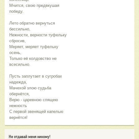
Мчится, свою предвкушая
победу.
Лето обратно вернуться
бессильно,
Нежности, верности туфельку
сбросив,
Меряет, меряет туфельку
осень,
Только её колдовство не
всесильно.
Пусть заплутает в сугробах
надежда,
Мачехой злою судьба
обернётся,
Верю - царевною спящею
нежность
С первой звенящей капелью
вернётся!
Не отдавай меня никому!