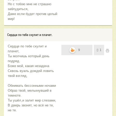
Но с тобою мне не страшно
заблудиться,
Даже если будет против целый
мир!
Сердце по тебе скулит и плачет.
Сердце по тебе скулит и
9
1
плачет,
Ты молчишь который день
подряд.
Боже мой, какая незадача
Сквозь вуаль дождей ловить
твой взгляд,
Обнимать бессонными ночами
Образ твой, мелькнувший в
темноте.
Ты ушёл,и залит мир слезами,
В дверь звонят, но всё не те,
не те.