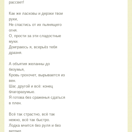
рассвет!
Как же ласковы и дерзки твои
руки,
Не спастись от их пьянящего
огня.
О, прости за эти сладостные
муки.
Доиграюсь я, всерьёз тебя
дразня.
А объятия желанны до
безумья,
Кровь грохочет, вырывается из
вен.
Шаг, другой и всё: конец
благоразумью.
Я готова без сраженья сдаться
в плен.
Всё так страстно, всё так
нежно, всё так быстро.
Лодка мчится без руля и без
ветрил.