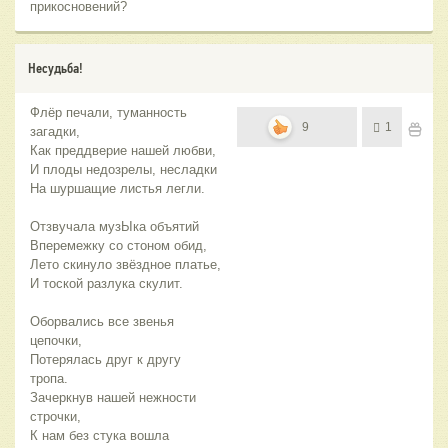
прикосновений?
Несудьба!
Флёр печали, туманность
9
1
загадки,
Как преддверие нашей любви,
И плоды недозрелы, несладки
На шуршащие листья легли.
Отзвучала музЫка объятий
Вперемежку со стоном обид,
Лето скинуло звёздное платье,
И тоской разлука скулит.
Оборвались все звенья
цепочки,
Потерялась друг к другу
тропа.
Зачеркнув нашей нежности
строчки,
К нам без стука вошла