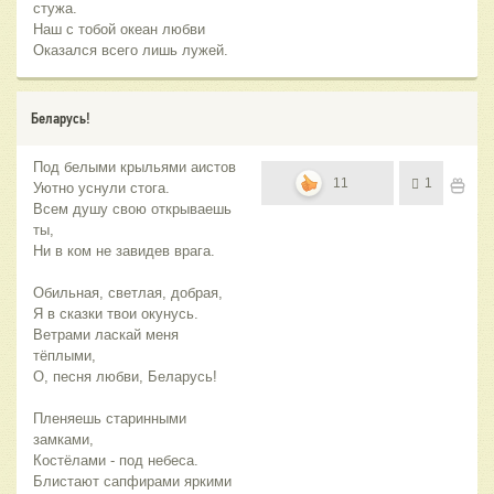
стужа.
Наш с тобой океан любви
Оказался всего лишь лужей.
Беларусь!
Под белыми крыльями аистов
11
1
Уютно уснули стога.
Всем душу свою открываешь
ты,
Ни в ком не завидев врага.
Обильная, светлая, добрая,
Я в сказки твои окунусь.
Ветрами ласкай меня
тёплыми,
О, песня любви, Беларусь!
Пленяешь старинными
замками,
Костёлами - под небеса.
Блистают сапфирами яркими