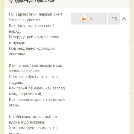
Ну, здравствуй, первый снег!
Ну, здравствуй, первый снег!
6
0
Уж осень убегает,
Как Золушка, теряя свой
наряд,
И сердце рой обид на волю
отпускает
Под мёдленно кружащий
снегопад.
Как почерк твой знаком и как
желанны письма,
Снежинки букв летят в мою
ладонь,
Как перья лебедей, как взгляд
младенца чистый,
Как первой встречи трепетный
огонь.
В тебя вместилось всё: от
вдоха и до вскрика.
Хоть холоден, но душу ты
поджёг.