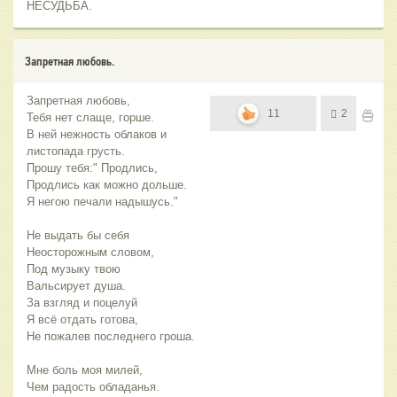
НЕСУДЬБА.
Запретная любовь.
Запретная любовь,
11
2
Тебя нет слаще, горше.
В ней нежность облаков и
листопада грусть.
Прошу тебя:" Продлись,
Продлись как можно дольше.
Я негою печали надышусь."
Не выдать бы себя
Неосторожным словом,
Под музыку твою
Вальсирует душа.
За взгляд и поцелуй
Я всё отдать готова,
Не пожалев последнего гроша.
Мне боль моя милей,
Чем радость обладанья.