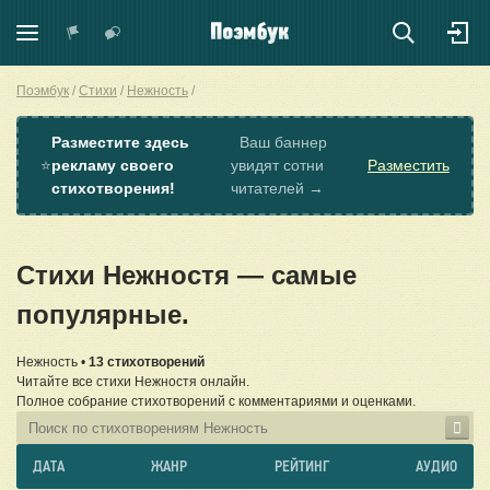
Поэмбук
Стихи
Нежность
Разместите здесь
Ваш баннер
⭐
рекламу своего
увидят сотни
Разместить
стихотворения!
читателей →
Стихи Нежностя — самые
популярные.
Нежность •
13 стихотворений
Читайте все стихи Нежностя онлайн.
Полное собрание стихотворений с комментариями и оценками.
ДАТА
ЖАНР
РЕЙТИНГ
АУДИО