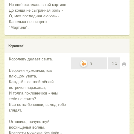
Но ещё осталась в той картине
До конца не сыгранная роль -
О, моя последняя любовь -
Капелька пьянящего
"Мартини".
Королева!
Королеву делает свита.
9
1
Взорами мужскими, как
плющом увита,
Каждый шаг твой лёгкий
встречен нарасхват,
И толпа поклонников - чем
тебе не свита?
Все остолбеневши, вслед тебе
глядят.
Оглянись, почувствуй
восхищенья волны,
Крепости мужские без боёв -