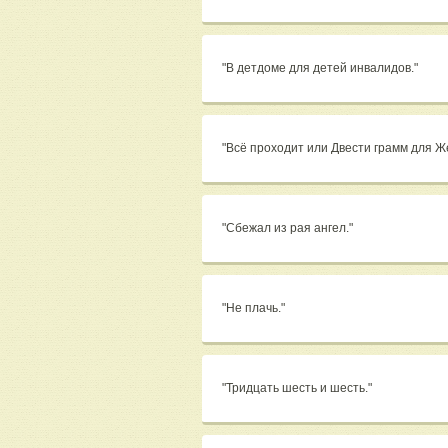
"В детдоме для детей инвалидов."
"Всё проходит или Двести грамм для 
"Сбежал из рая ангел."
"Не плачь."
"Тридцать шесть и шесть."