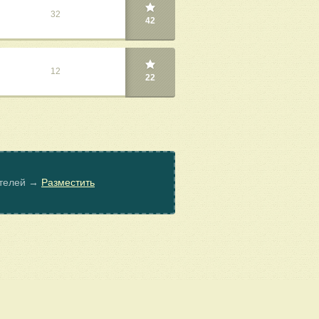
32
42
12
22
ателей →
Разместить