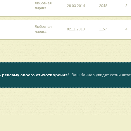
Любовная
28.03.2014
2048
3
лирика
Любовная
02.11.2013
1157
4
лирика
ь рекламу своего стихотворения!
Ваш баннер увидят сотни чит