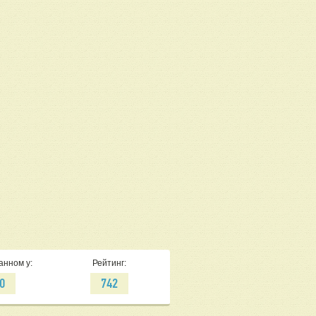
анном у:
Рейтинг:
0
742