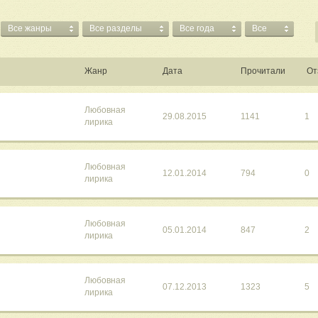
Все жанры
Все разделы
Все года
Все
Жанр
Дата
Прочитали
От
Любовная
29.08.2015
1141
1
лирика
Любовная
12.01.2014
794
0
лирика
Любовная
05.01.2014
847
2
лирика
Любовная
07.12.2013
1323
5
лирика