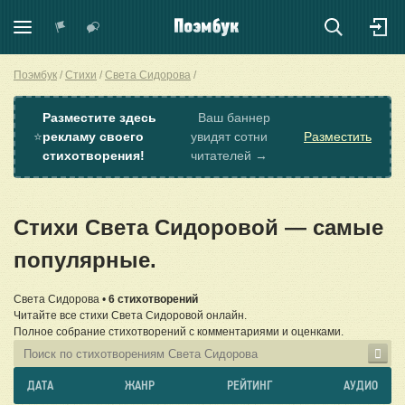
Поэмбук
Стихи
Света Сидорова
Разместите здесь
Ваш баннер
⭐
рекламу своего
увидят сотни
Разместить
стихотворения!
читателей →
Стихи Света Сидоровой — самые
популярные.
Света Сидорова •
6 стихотворений
Читайте все стихи Света Сидоровой онлайн.
Полное собрание стихотворений с комментариями и оценками.
ДАТА
ЖАНР
РЕЙТИНГ
АУДИО