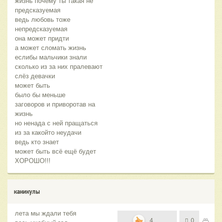
жизнь почему ты такая не
предсказуемая
ведь любовь тоже
непредсказуемая
она может придти
а может сломать жизнь
еслибы мальчики знали
сколько из за них пралевают
слёз девачки
может быть
было бы меньше
заговоров и приворотав на
жизнь
но ненада с ней пращаться
из за какойто неудачи
ведь кто знает
может быть всё ещё будет
ХОРОШО!!!
каникулы
лета мы ждали тебя
4
0