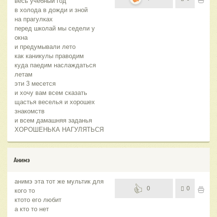
весь учебный год
в холода в дожди и зной
на прагулках
перед школай мы седели у
окна
и предумывали лето
как каникулы праводим
куда паедим наслаждаться
летам
эти 3 месется
и хочу вам всем сказать
щастья веселья и хорошех
знакомств
и всем дамашняя заданья
ХОРОШЕНЬКА НАГУЛЯТЬСЯ
Анимэ
анимэ эта тот же мультик для
0
0
кого то
ктото его любит
а кто то нет