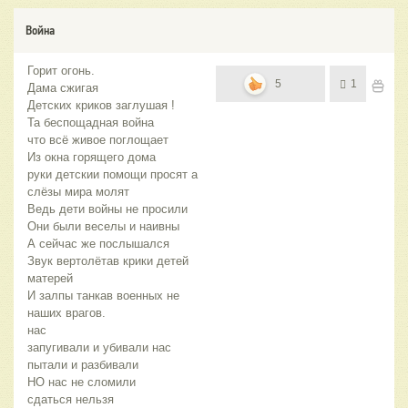
Война
Горит огонь.
5
1
Дама сжигая
Детских криков заглушая !
Та беспощадная война
что всё живое поглощает
Из окна горящего дома
руки детскии помощи просят а
слёзы мира молят
Ведь дети войны не просили
Они были веселы и наивны
А сейчас же послышался
Звук вертолётав крики детей
матерей
И залпы танкав военных не
наших врагов.
нас
запугивали и убивали нас
пытали и разбивали
НО нас не сломили
сдаться нельзя