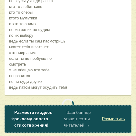
но вкусы у люде разные
кто то любит кино
кто то оперы
ктото мультики
а кто то анимэ
но мы же их не судим
по их выбору
ведь если ты сам пасмотришь
может тебя и затянет
этот мир анимэ
если ты по пробуеш по
смотреть
я не обещаю что тебе
понравится
но ни суди других
ведь патом могут осудить тебя
Разместите здесь
Ваш баннер
⭐
рекламу своего
увидят сотни
Разместить
стихотворения!
читателей →