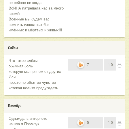
не сейчас не когда
ВоЙНА патрепала нас за много
времён
Военные мы будем вас
помнить известных без
имённых и мёртвых и живых!!!
Слёзы
Что такое слёзы
7
0
обычная боль
которую мы прячем от других
Или
просто не объятое чувство
котокая нельзя предугадать
Поэмбук
Однажды в интернете
5
0
нашла я Поэмбук