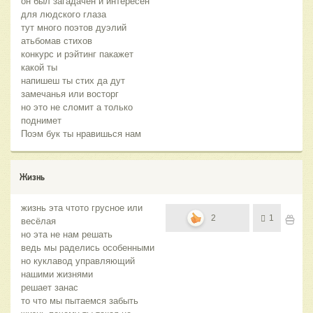
он был загадачен и интересен
для людского глаза
тут много поэтов дуэлий
атьбомав стихов
конкурс и рэйтинг пакажет
какой ты
напишеш ты стих да дут
замечанья или восторг
но это не сломит а только
поднимет
Поэм бук ты нравишься нам
Жизнь
жизнь эта чтото грусное или
2
1
весёлая
но эта не нам решать
ведь мы раделись особенными
но куклавод управляющий
нашими жизнями
решает занас
то что мы пытаемся забыть