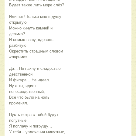
Будет также лить море слёз?
Или нет! Только мне в душу
открытую
Можно кинуть камней и
дерьма?
И семью нашу, вдоволь
разбитую,
Окрестить страшным словом
«тюрьма».
Да… Не пахну я сладостью
девственной
И фигура… Не идеал.
Ну а ты, идиот
непосредственный,
Всё что было на ноль
променял.
Пусть ветра с тобой будут
попутные!
Я поплачу и погрущу…
У тебя – увлечения минутные,