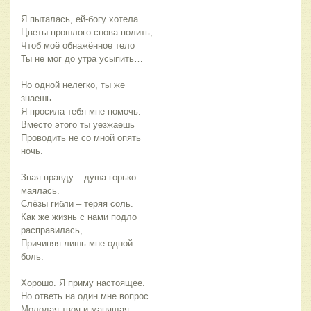
Я пыталась, ей-богу хотела
Цветы прошлого снова полить,
Чтоб моё обнажённое тело
Ты не мог до утра усыпить…
Но одной нелегко, ты же
знаешь.
Я просила тебя мне помочь.
Вместо этого ты уезжаешь
Проводить не со мной опять
ночь.
Зная правду – душа горько
маялась.
Слёзы гибли – теряя соль.
Как же жизнь с нами подло
расправилась,
Причиняя лишь мне одной
боль.
Хорошо. Я приму настоящее.
Но ответь на один мне вопрос.
Молодая твоя и манящая…