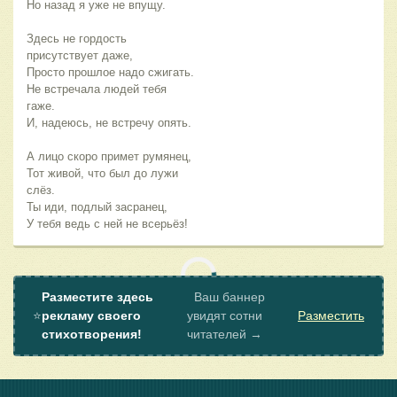
Но назад я уже не впущу.
Здесь не гордость
присутствует даже,
Просто прошлое надо сжигать.
Не встречала людей тебя
гаже.
И, надеюсь, не встречу опять.
А лицо скоро примет румянец,
Тот живой, что был до лужи
слёз.
Ты иди, подлый засранец,
У тебя ведь с ней не всерьёз!
Разместите здесь
Ваш баннер
⭐
рекламу своего
увидят сотни
Разместить
стихотворения!
читателей →