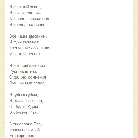
И светлый закат,
И речки течения,
А в ночь – звездопад,
И сердца волнение.
Всё чаще дыхание ,
И руки теплеют,
Коснувшись сознания,
Мысль зеленеет.
И вот приближение,
Руки на плечи,
О да, без сомнения
Лучший был вечер.
И губы к губам,
И глаза закрывая,
Он будто Адам
В обители Рая.
А ты словно Ева,
Красы неземной
Его королева