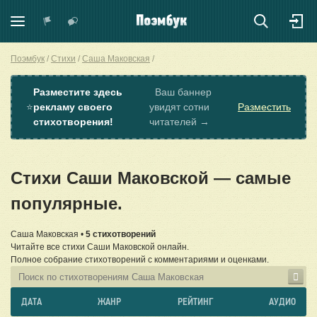
Поэмбук
Стихи
Саша Маковская
Разместите здесь
Ваш баннер
⭐
рекламу своего
увидят сотни
Разместить
стихотворения!
читателей →
Стихи Саши Маковской — самые
популярные.
Саша Маковская •
5 стихотворений
Читайте все стихи Саши Маковской онлайн.
Полное собрание стихотворений с комментариями и оценками.
ДАТА
ЖАНР
РЕЙТИНГ
АУДИО