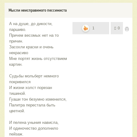
Мысли неисправимого пессимиста
А на душе, до дикости,
1
0
паршиво.
Причем весомых нет на то
причин.
Засохли краски и очень
некрасиво
Мне портят жизнь отсутствием
картин.
Судьбы мольберт немного
покривился
И жизни холст порезан
тишиной.
Гуаши тон безумно изменился,
Палитра перестала быть
цветной.
И пелена уныния нависла,
И одиночество дополнило
пейзаж.