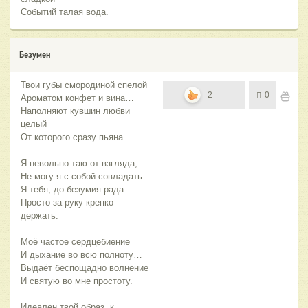
Событий талая вода.
Безумен
Твои губы смородиной спелой
2
0
Ароматом конфет и вина…
Наполняют кувшин любви
целый
От которого сразу пьяна.
Я невольно таю от взгляда,
Не могу я с собой совладать.
Я тебя, до безумия рада
Просто за руку крепко
держать.
Моё частое сердцебиение
И дыхание во всю полноту…
Выдаёт беспощадно волнение
И святую во мне простоту.
Идеален твой образ, к