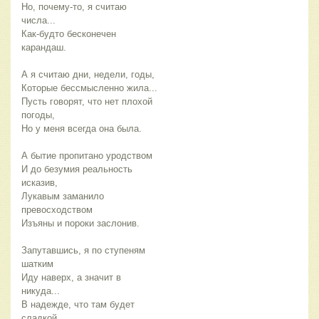
Но, почему-то, я считаю
числа...
Как-будто бесконечен
карандаш.
А я считаю дни, недели, годы,
Которые бессмысленно жила...
Пусть говорят, что нет плохой
погоды,
Но у меня всегда она была.
А бытие пропитано уродством
И до безумия реальность
исказив,
Лукавым заманило
превосходством
Изъяны и пороки заслонив.
Запутавшись, я по ступеням
шатким
Иду наверх, а значит в
никуда...
В надежде, что там будет
сладкой