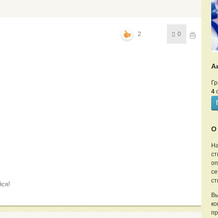
2
0
А
Гр
4
с
О
На
ст
оп
се
ст
ся!
Вы
ко
пр