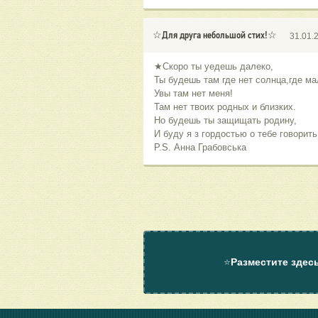
☆Для друга небольшой стих!☆
31.01.
★Скоро ты уедешь далеко,
Ты будешь там где нет солнца,где ма
Увы там нет меня!
Там нет твоих родных и близких.
Но будешь ты защищать родину,
И буду я з гордостью о тебе говорит
P.S. Анна Грабовська
⭐
Разместите здес