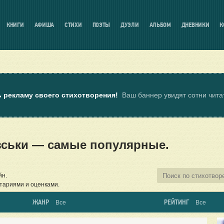
КНИГИ
АФИША
СТИХИ
ПОЭТЫ
ДУЭЛИ
АЛЬБОМ
ДНЕВНИКИ
К
ь рекламу своего стихотворения!
Ваш баннер увидят сотни чит
вськи — самые популярные.
йн.
тариями и оценками.
ЖАНР
РЕЙТИНГ
Все
Все