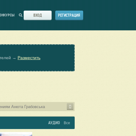
ВХОД
РЕГИСТРАЦИЯ
ОНКУРСЫ
ателей →
Разместить
АУДИО
Все