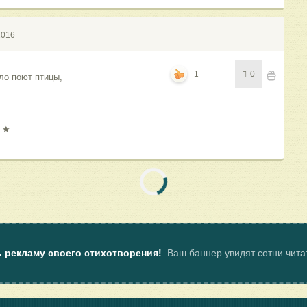
2016
1
0
ло поют птицы,
ь.★
ь рекламу своего стихотворения!
Ваш баннер увидят сотни чит