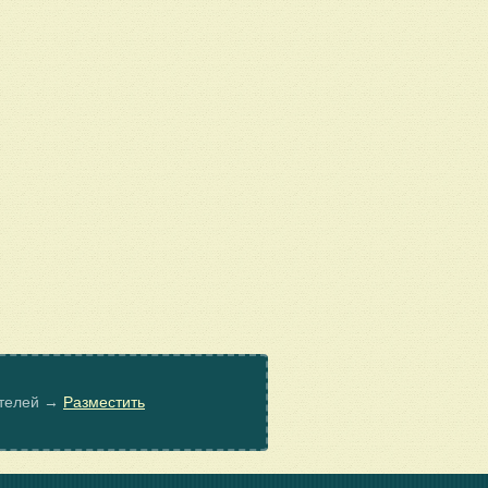
ателей →
Разместить