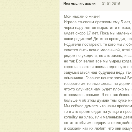
Мои мысли о жизни!
31.01.2016
Мои мысли о жизни!
Играла со-своим братиком ему 5 лет,
через пару лет он вырастит и я тоже,
будет скоро 17 лет. Пока мы маленьк
наши родители! Детство проходит, п
Родители постареют, те кого мы люби
хочется быть вечно маленькой, чтоб 
рядом не уходили, но это жизнь, и вс
но так Бог велел все мы умрем когда
коротка знаете я поняла одно нужно
задумываться над будущем ведь так 
обманчива. Главное цените жизнь! Б
говорите им теплые слова, не держит
что-то случится нам будет плохо мы б
относились раньше. Я вот так боюсь 
больше я об этом думаю тем хуже мне
Мы сейчас думаем что наши проблемы
то в это время сидит на улице и про
копейку на хлеб, или маленькие детк
хотят чтобы им подарили тепло,забо
и сказали как их любят, что они ком