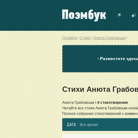
Поэмбук
Стихи
Анюта Грабовська
⭐
Разместите здес
Стихи Анюта Грабо
Анюта Грабовська •
4 стихотворения
Читайте все стихи Анюта Грабовськи онла
Полное собрание стихотворений с коммен
ДАТА
Все время