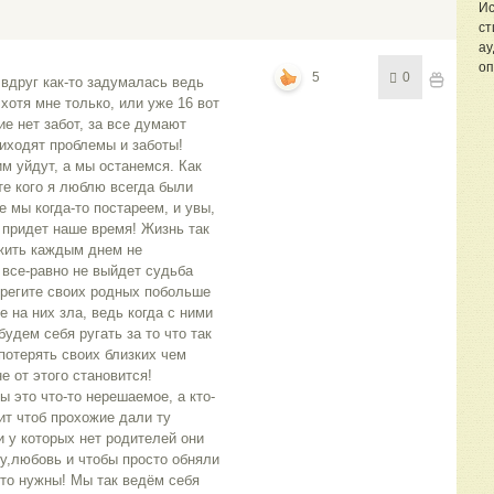
Ис
ст
ау
оп
5
0
 вдруг как-то задумалась ведь
 хотя мне только, или уже 16 вот
ие нет забот, за все думают
риходят проблемы и заботы!
м уйдут, а мы останемся. Как
те кого я люблю всегда были
е мы когда-то постареем, и увы,
 придет наше время! Жизнь так
 жить каждым днем не
все-равно не выйдет судьба
ерегите своих родных побольше
е на них зла, ведь когда с ними
удем себя ругать за то что так
потерять своих близких чем
 от этого становится!
 это что-то нерешаемое, а кто-
сит чтоб прохожие дали ту
и у которых нет родителей они
ту,любовь и чтобы просто обняли
у-то нужны! Мы так ведём себя