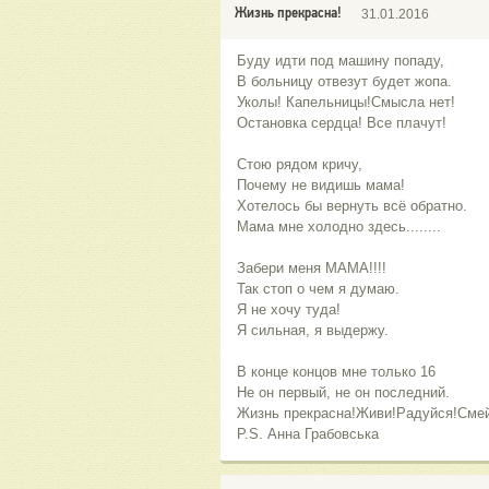
Жизнь прекрасна!
31.01.2016
Буду идти под машину попаду,
В больницу отвезут будет жопа.
Уколы! Капельницы!Смысла нет!
Остановка сердца! Все плачут!
Стою рядом кричу,
Почему не видишь мама!
Хотелось бы вернуть всё обратно.
Мама мне холодно здесь........
Забери меня МАМА!!!!
Так стоп о чем я думаю.
Я не хочу туда!
Я сильная, я выдержу.
В конце концов мне только 16
Не он первый, не он последний.
Жизнь прекрасна!Живи!Радуйся!Смей
P.S. Анна Грабовська