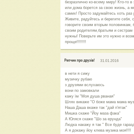
безразлично ко-всему миру! Кто-то в
или дома борется за свою жизнь, а м
самих! Просто задумайтесь хоть раз
Живите, радуйтесь и берегите себя, 
говорите своим вторым половинкам, 
своим родителям,братьям и сестрам 
нужны! Поверьте им это нужно и воз
проще!!!!!!!!
Репчик про друзів!
31.01.2016
в нети я сижу
музичку рубаю
з друзями вслухаюсь
вони по замовкали
кажу їм "Моя душа рваная"
Шлях викаже "О боже мама мама муз
Наша Даша вкаже так "дай п'ятак"
Мишка скаже "Йоу маза фака"
А Юляся скаже "Шо за ерунда"
Людка накажу я так " Все буде гараз
А я докажу йоу клева музика моя!!!!