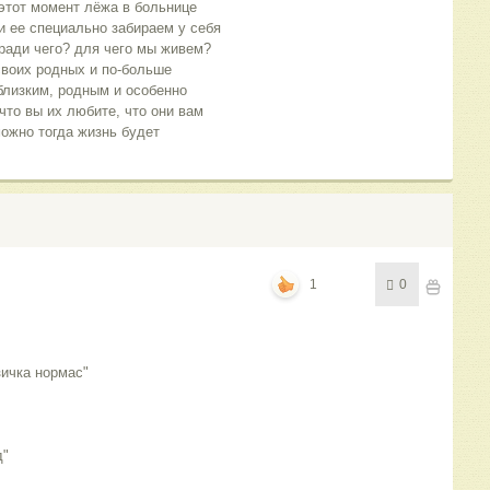
 этот момент лёжа в больнице
и ее специально забираем у себя
 ради чего? для чего мы живем?
своих родных и по-больше
близким, родным и особенно
что вы их любите, что они вам
можно тогда жизнь будет
1
0
ичка нормас"
д"