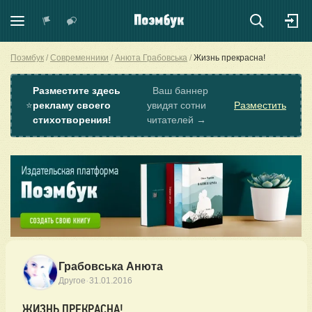
Поэмбук
Современники
Анюта Грабовська
Жизнь прекрасна!
Разместите здесь
Ваш баннер
⭐
рекламу своего
увидят сотни
Разместить
стихотворения!
читателей →
Грабовська Анюта
·
Другое
31.01.2016
ЖИЗНЬ ПРЕКРАСНА!