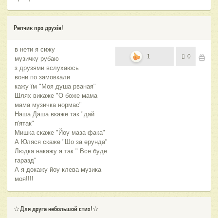
Репчик про друзів!
в нети я сижу
1
0
музичку рубаю
з друзями вслухаюсь
вони по замовкали
кажу їм "Моя душа рваная"
Шлях викаже "О боже мама
мама музичка нормас"
Наша Даша вкаже так "дай
п'ятак"
Мишка скаже "Йоу маза фака"
А Юляся скаже "Шо за ерунда"
Людка накажу я так " Все буде
гаразд"
А я докажу йоу клева музика
моя!!!!
☆Для друга небольшой стих!☆