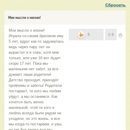
Сбросить
Мои мысли о жизни!
Мои мысли о жизни!
5
0
Играла со-своим братиком ему
5 лет, вдруг как-то задумалась
ведь через пару лет он
вырастит и я тоже, хотя мне
только, или уже 16 вот будет
скоро 17 лет. Пока мы
маленькие нет забот, за все
думают наши родители!
Детство проходит, приходят
проблемы и заботы! Родители
постареют, те кого мы любим
уйдут, а мы останемся. Как
хочется быть вечно
маленькой, чтоб те кого я
люблю всегда были рядом не
уходили, но это жизнь, и все
мы когда-то постареем, и увы,
но так Бог велел все мы