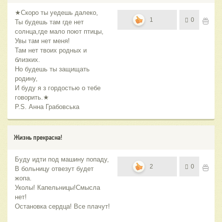
★Скоро ты уедешь далеко,
1
0
Ты будешь там где нет
солнца,где мало поют птицы,
Увы там нет меня!
Там нет твоих родных и
близких.
Но будешь ты защищать
родину,
И буду я з гордостью о тебе
говорить.★
P.S. Анна Грабовська
Жизнь прекрасна!
Буду идти под машину попаду,
2
0
В больницу отвезут будет
жопа.
Уколы! Капельницы!Смысла
нет!
Остановка сердца! Все плачут!