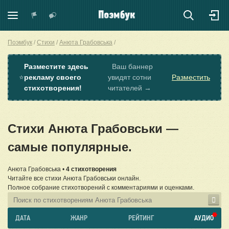
Поэмбук
Стихи
Анюта Грабовська
Разместите здесь
Ваш баннер
⭐
рекламу своего
увидят сотни
Разместить
стихотворения!
читателей →
Стихи Анюта Грабовськи —
самые популярные.
Анюта Грабовська •
4 стихотворения
Читайте все стихи Анюта Грабовськи онлайн.
Полное собрание стихотворений с комментариями и оценками.
ДАТА
ЖАНР
РЕЙТИНГ
АУДИО