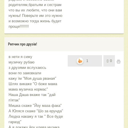
родителям,братьям и сестрам
что вы их любите, что они вам
нужны! Поверьте им это нужно
и возможно тогда жизнь будет
проще!!!!!!!!
Репчик про друзів!
в нети я сижу
1
0
музичку рубаю
з друзями вслухаюсь
вони по замовкали
кажу їм "Моя душа рваная"
Шлях викаже "О боже мама
мама музичка нормас"
Наша Даша вкаже так "дай
п'ятак"
Мишка скаже "Йоу маза фака"
А Юляся скаже "Шо за ерунда"
Людка накажу я так " Все буде
гаразд"
А я докажу йоу клева музика