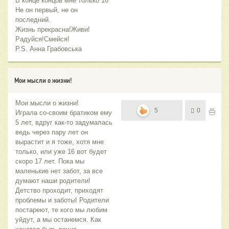
В конце концов мне только 16
Не он первый, не он
последний.
Жизнь прекрасна!Живи!
Радуйся!Смейся!
P.S. Анна Грабовська
Мои мысли о жизни!
Мои мысли о жизни!
5
0
Играла со-своим братиком ему
5 лет, вдруг как-то задумалась
ведь через пару лет он
вырастит и я тоже, хотя мне
только, или уже 16 вот будет
скоро 17 лет. Пока мы
маленькие нет забот, за все
думают наши родители!
Детство проходит, приходят
проблемы и заботы! Родители
постареют, те кого мы любим
уйдут, а мы останемся. Как