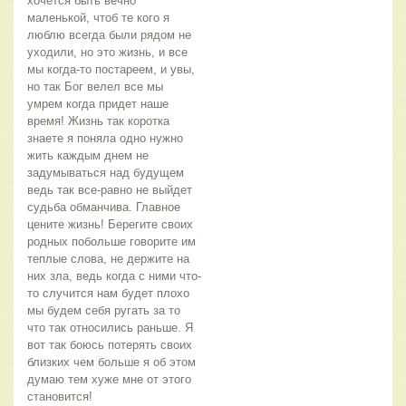
хочется быть вечно
маленькой, чтоб те кого я
люблю всегда были рядом не
уходили, но это жизнь, и все
мы когда-то постареем, и увы,
но так Бог велел все мы
умрем когда придет наше
время! Жизнь так коротка
знаете я поняла одно нужно
жить каждым днем не
задумываться над будущем
ведь так все-равно не выйдет
судьба обманчива. Главное
цените жизнь! Берегите своих
родных побольше говорите им
теплые слова, не держите на
них зла, ведь когда с ними что-
то случится нам будет плохо
мы будем себя ругать за то
что так относились раньше. Я
вот так боюсь потерять своих
близких чем больше я об этом
думаю тем хуже мне от этого
становится!