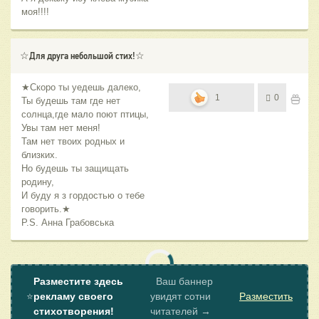
моя!!!!
☆Для друга небольшой стих!☆
★Скоро ты уедешь далеко,
1
0
Ты будешь там где нет
солнца,где мало поют птицы,
Увы там нет меня!
Там нет твоих родных и
близких.
Но будешь ты защищать
родину,
И буду я з гордостью о тебе
говорить.★
P.S. Анна Грабовська
Разместите здесь
Ваш баннер
⭐
рекламу своего
увидят сотни
Разместить
стихотворения!
читателей →