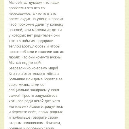
Мы сейчас думаем что наши
проблемы это что-то
нерешаемое, а кто-то в это
время сидит на улице и просит
чтоб прохожие дали ту копейку
на хлеб, или маленькие детки
у которых нет родителей они
хотят чтобы им подарили
тепло,заботу,любовь и чтобы
просто обняли и сказали как их
любят, что они кому-то нужны!
Мы так ведём себя
безразлично ко-всему миру!
Кто-то в этот момент лёжа в
больнице или дома борется за
свою жизнь, а ми ее
специально забираем у себя
самих! Просто задумайтесь
хоть раз ради чего? для чего
мы живем? Живите, радуйтесь
и берегите себя, своих родных
и по-больше говорите своим
вторым половинкам, близким,
родным и особенно своим