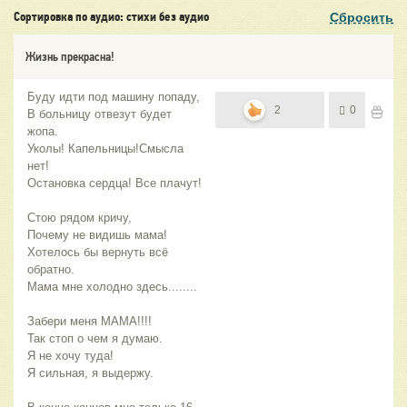
Сбросить
Сортировка по аудио: стихи без аудио
Жизнь прекрасна!
Буду идти под машину попаду,
2
0
В больницу отвезут будет
жопа.
Уколы! Капельницы!Смысла
нет!
Остановка сердца! Все плачут!
Стою рядом кричу,
Почему не видишь мама!
Хотелось бы вернуть всё
обратно.
Мама мне холодно здесь........
Забери меня МАМА!!!!
Так стоп о чем я думаю.
Я не хочу туда!
Я сильная, я выдержу.