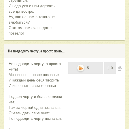
стремится,
И надо ухо с ним держать
всегда востро.
Ну, как же нам в такого не
влюбиться?
С котом нам очень даже
повезло!
Не подводить черту, а просто жить...
Не подводить черту, а просто
5
0
жить!
Мгновенье – новое познанье.
И каждый день себя творить
И исполнять свои желанья.
Подвел черту и больше жизни
нет.
Там за чертой одни незнанья.
Обязан дать себе обет:
Не подводить черту познанья.