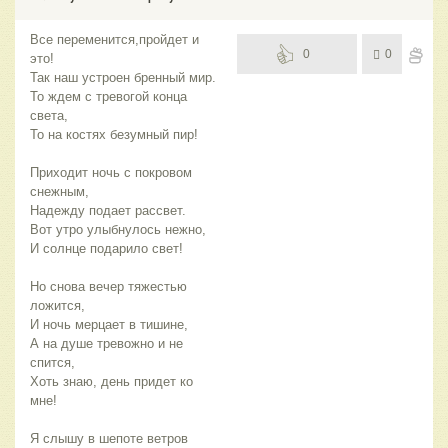
Все переменится,пройдет и
0
0
это!
Так наш устроен бренный мир.
То ждем с тревогой конца
света,
То на костях безумный пир!
Приходит ночь с покровом
снежным,
Надежду подает рассвет.
Вот утро улыбнулось нежно,
И солнце подарило свет!
Но снова вечер тяжестью
ложится,
И ночь мерцает в тишине,
А на душе тревожно и не
спится,
Хоть знаю, день придет ко
мне!
Я слышу в шепоте ветров