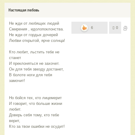
Настоящая любовь
Не жди от любящих людей
6
0
Смирения , идолопоклонства.
Не жди от гордых дочерей
Любви открытой, ярче солнца!
Кто любит, льстить тебе не
станет
И преклоняться не захочет.
Он для тебя звезду достанет,
В болоте ноги для тебя
замочит!
Но бойся тех, кто лицемерит
И говорит, что больше жизни
любит.
Доверь себя тому, кто тебе
верит,
Кто за твои ошибки не осудит!