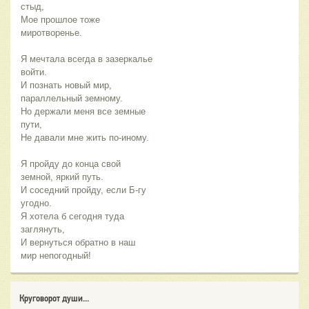
стыд,
Мое прошлое тоже
миротворенье.
Я мечтала всегда в зазеркалье
войти.
И познать новый мир,
параллельный земному.
Но держали меня все земные
пути,
Не давали мне жить по-иному.
Я пройду до конца свой
земной, яркий путь.
И соседний пройду, если Б-гу
угодно.
Я хотела б сегодня туда
заглянуть,
И вернуться обратно в наш
мир непогодный!
Круговорот души...