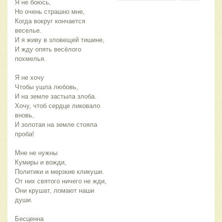
Я не боюсь,
Но очень страшно мне,
Когда вокруг кончается
веселье.
И я живу в зловещей тишине,
И жду опять весёлого
похмелья.
Я не хочу
Чтобы ушла любовь,
И на земле застыла злоба.
Хочу, чтоб сердце ликовало
вновь,
И золотая на земле стояла
проба!
Мне не нужны
Кумиры и вожди,
Политики и мерзкие кликуши.
От них святого ничего не жди,
Они крушат, ломают наши
души.
Бесценна