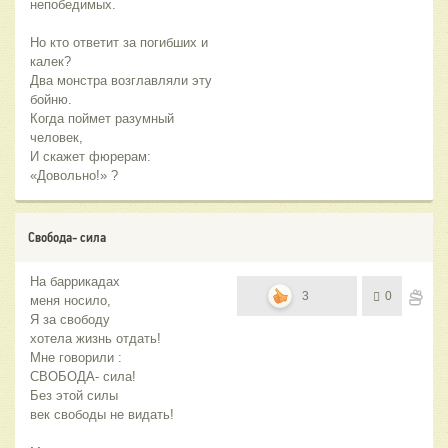
непобедимых.
Но кто ответит за погибших и
калек?
Два монстра возглавляли эту
бойню.
Когда поймет разумный
человек,
И скажет фюрерам:
«Довольно!» ?
Свобода- сила
На баррикадах
3
0
меня носило,
Я за свободу
хотела жизнь отдать!
Мне говорили :
СВОБОДА- сила!
Без этой силы
век свободы не видать!