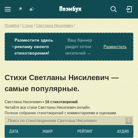
Поэмбук
Стихи
Светлана Нисилевич
Разместите здесь
Ваш баннер
⭐
рекламу своего
увидят сотни
Разместить
стихотворения!
читателей →
Стихи Светланы Нисилевич —
самые популярные.
Светлана Нисилевич •
18 стихотворений
Читайте все стихи Светланы Нисилевич онлайн.
Полное собрание стихотворений с комментариями и оценками.
ДАТА
ЖАНР
РЕЙТИНГ
АУДИО