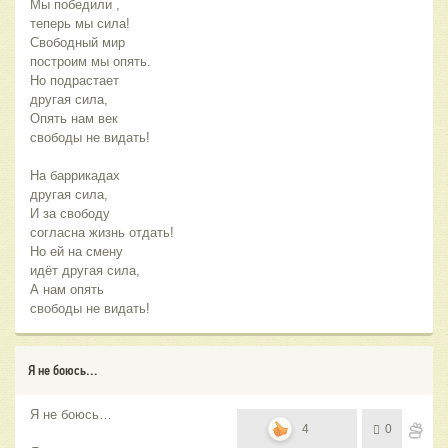
Мы победили ,
теперь мы сила!
Свободный мир
построим мы опять.
Но подрастает
другая сила,
Опять нам век
свободы не видать!
На баррикадах
другая сила,
И за свободу
согласна жизнь отдать!
Но ей на смену
идёт другая сила,
А нам опять
свободы не видать!
Я не боюсь…
Я не боюсь…
4
0