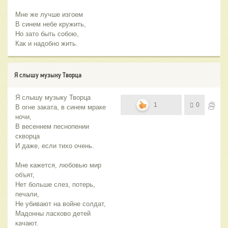
Мне же лучше изгоем
В синем небе кружить,
Но зато быть собою,
Как и надобно жить.
Я слышу музыку Творца
Я слышу музыку Творца
1
0
В огне заката, в синем мраке
ночи,
В весеннем песнопении
скворца
И даже, если тихо очень.
Мне кажется, любовью мир
объят,
Нет больше слез, потерь,
печали,
Не убивают на войне солдат,
Мадонны ласково детей
качают.