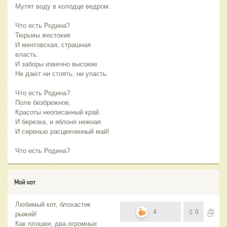
Мутят воду в колодце ведром.
Что есть Родина?
Тюрьмы жестокие
И ментовская, страшная
власть.
И заборы извечно высокие
Не дают ни стоять, ни упасть.
Что есть Родина?
Поле безбрежное,
Красоты неописанный край.
И березка, и яблоня нежная
И сиренью расцвеченный май!
Что есть Родина?
Мой кот
Любимый кот, блохастик
4
0
рыжий!
Как плошки, два огромных