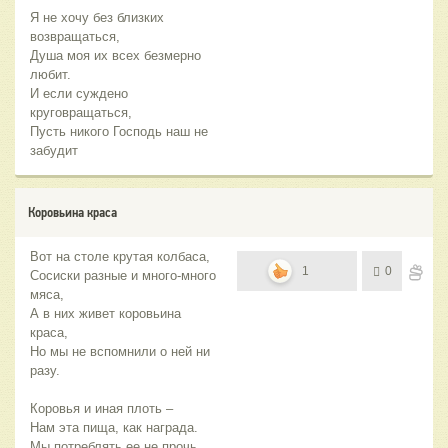
Я не хочу без близких
возвращаться,
Душа моя их всех безмерно
любит.
И если суждено
круговращаться,
Пусть никого Господь наш не
забудит
Коровьина краса
Вот на столе крутая колбаса,
1
0
Сосиски разные и много-много
мяса,
А в них живет коровьина
краса,
Но мы не вспомнили о ней ни
разу.
Коровья и иная плоть –
Нам эта пища, как награда.
Мы потреблять ее не прочь,