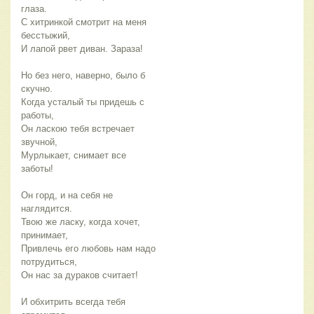
глаза.
С хитринкой смотрит на меня
бесстыжий,
И лапой рвет диван. Зараза!
Но без него, наверно, было б
скучно.
Когда усталый ты придешь с
работы,
Он ласкою тебя встречает
звучной,
Мурлыкает, снимает все
заботы!
Он горд, и на себя не
наглядится.
Твою же ласку, когда хочет,
принимает,
Привлечь его любовь нам надо
потрудиться,
Он нас за дураков считает!
И обхитрить всегда тебя