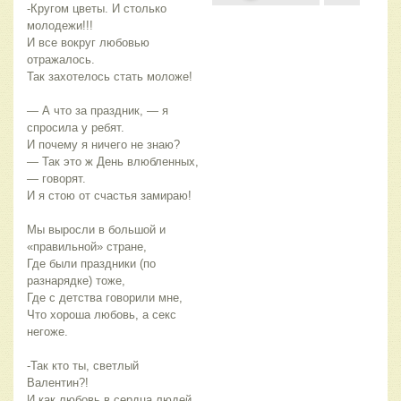
-Кругом цветы. И столько
молодежи!!!
И все вокруг любовью
отражалось.
Так захотелось стать моложе!
— А что за праздник, — я
спросила у ребят.
И почему я ничего не знаю?
— Так это ж День влюбленных,
— говорят.
И я стою от счастья замираю!
Мы выросли в большой и
«правильной» стране,
Где были праздники (по
разнарядке) тоже,
Где с детства говорили мне,
Что хороша любовь, а секс
негоже.
-Так кто ты, светлый
Валентин?!
И как любовь в сердца людей