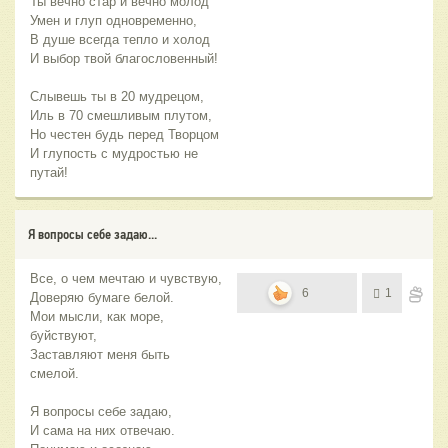
Ты вечно стар и вечно молод
Умен и глуп одновременно,
В душе всегда тепло и холод
И выбор твой благословенный!
Слывешь ты в 20 мудрецом,
Иль в 70 смешливым плутом,
Но честен будь перед Творцом
И глупость с мудростью не
путай!
Я вопросы себе задаю...
Все, о чем мечтаю и чувствую,
6
1
Доверяю бумаге белой.
Мои мысли, как море,
буйствуют,
Заставляют меня быть
смелой.
Я вопросы себе задаю,
И сама на них отвечаю.