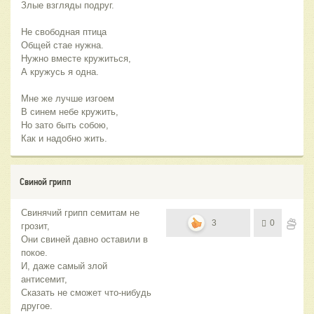
Злые взгляды подруг.
Не свободная птица
Общей стае нужна.
Нужно вместе кружиться,
А кружусь я одна.
Мне же лучше изгоем
В синем небе кружить,
Но зато быть собою,
Как и надобно жить.
Свиной грипп
Свинячий грипп семитам не
3
0
грозит,
Они свиней давно оставили в
покое.
И, даже самый злой
антисемит,
Сказать не сможет что-нибудь
другое.