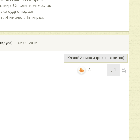
 не мир. Он слишком жесток
лько судно падает,
. Я не знал. Ты играй.
тилуса)
06.01.2016
Класс! И смех и грех, говорится)
3
1