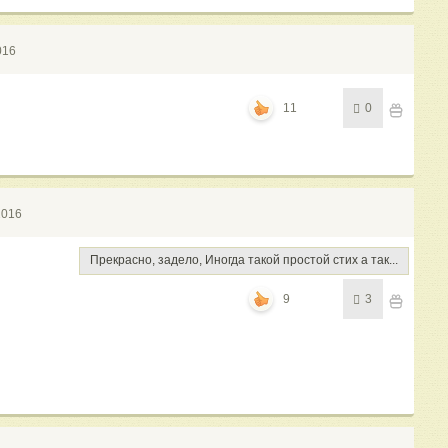
016
11
0
2016
Прекрасно, задело, Иногда такой простой стих а так...
9
3