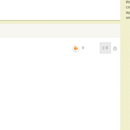
Ис
ст
ау
оп
8
0