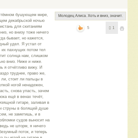
м тёмном бушующем мире,
Молодец Алиса. Хоть и вниз, значит.
ящем декабрьской ночью
ристань для скитаниям
5
1
низ, но внизу тоже ничего
гда бывает, но кажется,
дный удел. Я устал от
 их пахнущих потом тел
атит солнца нам, слишком
но вниз. Ниже и ниже.
рь я отчётливо вижу. И
раздо труднее, право же,
 ли, стоит ли пальцы в
упкой ногой ненадежен,
асть, снова упасть, зачем
пока ещё в венах течёт,
изящной гитаре, заливая в
ми струны в болящей душе
ем, не заметишь, и в
 обломки судов выносит на
 ведь не шторм, я ничего
 безумный поток, и теперь
о ты играй на гитаре в