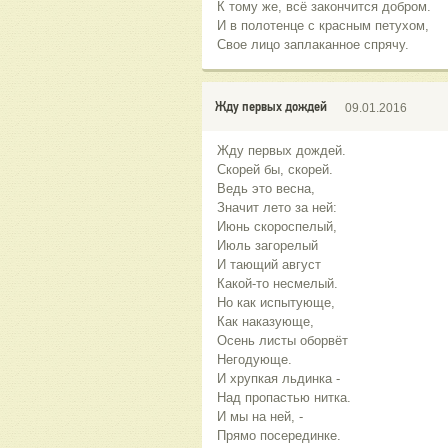
К тому же, всё закончится добром.
И в полотенце с красным петухом,
Свое лицо заплаканное спрячу.
Жду первых дождей
09.01.2016
Жду первых дождей.
Скорей бы, скорей.
Ведь это весна,
Значит лето за ней:
Июнь скороспелый,
Июль загорелый
И тающий август
Какой-то несмелый.
Но как испытующе,
Как наказующе,
Осень листы оборвёт
Негодующе.
И хрупкая льдинка -
Над пропастью нитка.
И мы на ней, -
Прямо посерединке.