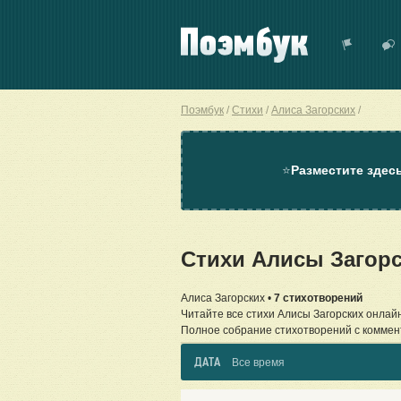
Поэмбук
Стихи
Алиса Загорских
⭐
Разместите здес
Стихи Алисы Загор
Алиса Загорских •
7 стихотворений
Читайте все стихи Алисы Загорских онлайн
Полное собрание стихотворений с коммен
ДАТА
Все время