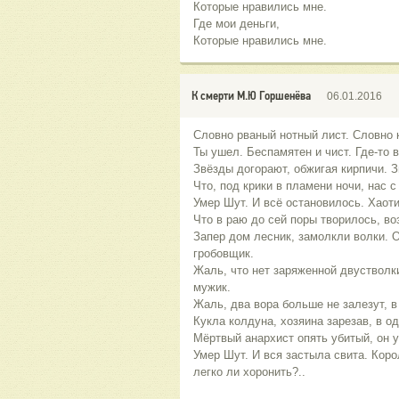
Которые нравились мне.
Где мои деньги,
Которые нравились мне.
К смерти М.Ю Горшенёва
06.01.2016
Словно рваный нотный лист. Словно 
Ты ушел. Беспамятен и чист. Где-то 
Звёзды догорают, обжигая кирпичи. З
Что, под крики в пламени ночи, нас с
Умер Шут. И всё остановилось. Хаоти
Что в раю до сей поры творилось, во
Запер дом лесник, замолкли волки. 
гробовщик.
Жаль, что нет заряженной двустволк
мужик.
Жаль, два вора больше не залезут, в
Кукла колдуна, хозяина зарезав, в о
Мёртвый анархист опять убитый, он 
Умер Шут. И вся застыла свита. Коро
легко ли хоронить?..