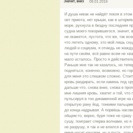
Значит, вниз
06.01.2016
И душа никак не найдёт покоя в это
нет приюта, нет крыши, как в шторм
море, рухнула в бездну последняя п
судна моего покорившегося, значит, в
не окажется, пустота, что же, так все
что лететь одному, это мой лишь ску
людей и социума, я отнюдь не жажду
на пути своём, всё равно всем не хв
мало осталось. Просто я действитель
Раньше мне так не казалось, но тепе
подняться, конечно, возможно, но го
для меня это слишком сложно. Стоит
кровь раздирать, если камень под хр
дальше что, снова вниз, снова в проп
мне лишняя кровь, хватит и той, что 
пульсируя в тон динамичной игре на 
открытую рану йод, тонкими пальца
до конца надрывая. А порвёшь насовс
общем-то, верно, буря тоже не сразу
сушу, поиграет сперва волнами, но я
не разрушу, я так и не влился в этот
меня носит кругами, ну и пусть, тольк