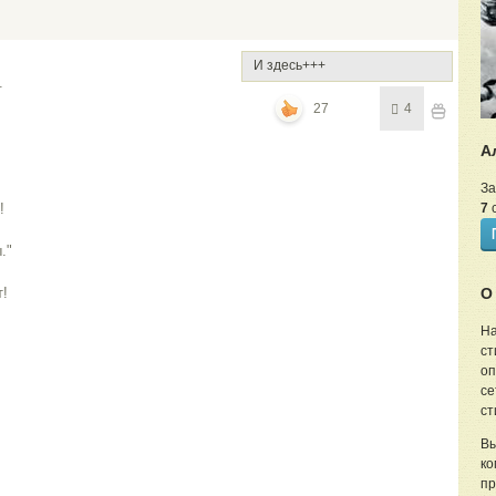
И здесь+++
.
27
4
А
За
!
7
с
."
!
О
На
ст
оп
се
ст
Вы
ко
пр