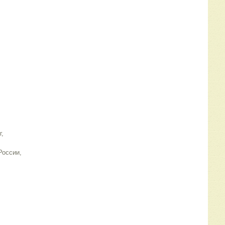
г,
России,