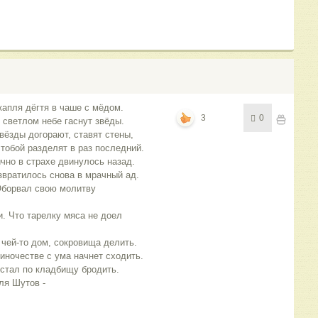
капля дёгтя в чаше с мёдом.
3
0
в светлом небе гаснут звёды.
вёзды догорают, ставят стены,
 тобой разделят в раз последний.
чно в страхе двинулось назад.
звратилось снова в мрачный ад.
Оборвал свою молитву
и. Что тарелку мяса не доел
 чей-то дом, сокровища делить.
диночестве с ума начнет сходить.
устал по кладбищу бродить.
ля Шутов -