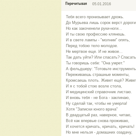
Перечитывая
05.01.2016
Тебя всего пронизывает дрожь.
До Мурьева лишь сорок верст дороги
Но как закоченели руки-ноги...
И ты свою профессию клянешь.
И в свете лампы - "молнии" опять,
Перед тобою тело молодое.
Не мертвое еще. И не живое...
Так дать уйти? Или спасать? Спасать
Ты говоришь себе: "Она умрет."
А фельдшеру: "Готовьте инструменты
Переживаешь страшные моменты,
Кромсаешь плоть. Живет ещё? Живет
И я с тобой стою возле стола,
И медицинский справочник листаю.
И вновь тебя - не Бога - заклинаю,
Ну сделай так, чтобы не умерла!
Хотя "Записки юного врача"
В двадцатый раз, наверное, читаю,
Всё как впервые снова проживаю,
И хочется кричать, кричать, кричать!
Но мне нельзя - домашних озадачу,