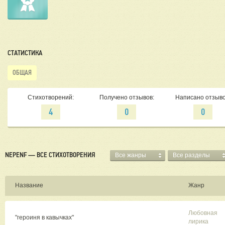
СТАТИСТИКА
ОБЩАЯ
Стихотворений:
Получено отзывов:
Написано отзыво
4
0
0
NEPENF — ВСЕ СТИХОТВОРЕНИЯ
Все жанры
Все разделы
Название
Жанр
Любовная
"героиня в кавычках"
лирика