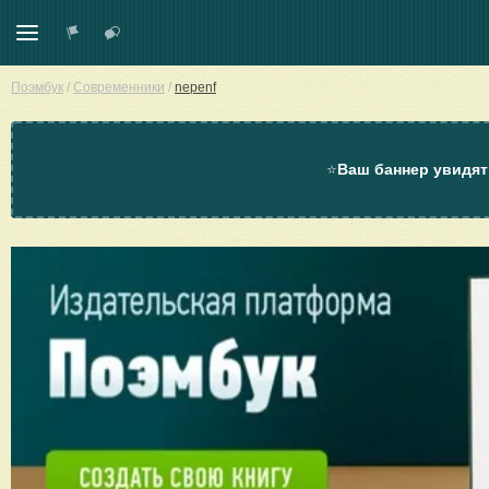
Поэмбук
/
Современники
/
nepenf
⭐
Ваш баннер увидят