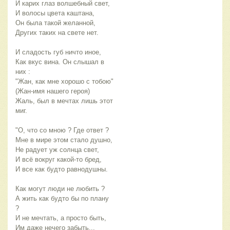
И карих глаз волшебный свет,
И волосы цвета каштана,
Он была такой желанной,
Других таких на свете нет.
И сладость губ ничто иное,
Как вкус вина. Он слышал в
них :
"Жан, как мне хорошо с тобою"
(Жан-имя нашего героя)
Жаль, был в мечтах лишь этот
миг.
"О, что со мною ? Где ответ ?
Мне в мире этом стало душно,
Не радует уж солнца свет,
И всё вокруг какой-то бред,
И все как будто равнодушны.
Как могут люди не любить ?
А жить как будто бы по плану
?
И не мечтать, а просто быть,
Им даже нечего забыть...