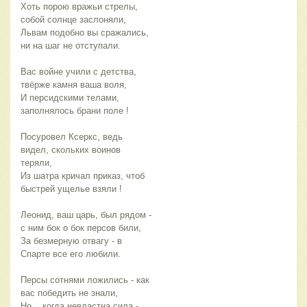
Хоть порою вражьи стрелы,
собой солнце заслоняли,
Львам подобно вы сражались,
ни на шаг не отступали.
Вас войне учили с детства,
твёрже камня ваша воля,
И персидскими телами,
заполнялось брани поле !
Посуровел Ксеркс, ведь
видел, скольких воинов
теряли,
Из шатра кричал приказ, чтоб
быстрей ущелье взяли !
Леонид, ваш царь, был рядом -
с ним бок о бок персов били,
За безмерную отвагу - в
Спарте все его любили.
Персы сотнями ложились - как
вас победить не знали,
Но... когда невластна сила -