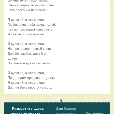
Во мне течёт такая кровь.
Она на подлость не способна,
Зато способна на любовь.
Я русский, а это значит,
Люблю синь неба, ширь полей,
Как по просторам кони скачут,
И сказки про богатырей.
Я русский, а это значит,
На шее православный крест.
Дал Бог любви, даст Бог
удачи,
Но главное нужна бы честь.
Я русский, а это значит,
Пред родом предков я в долгу.
Я русский, а это значит,
Другим быть просто не могу.
Разместите здесь
Ваш баннер
⭐
рекламу своего
увидят сотни
Разместить