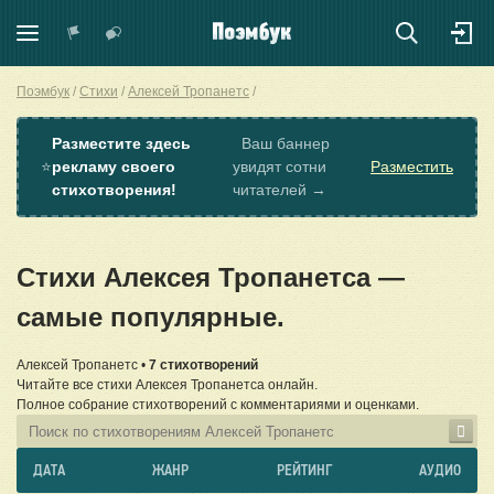
Поэмбук
Стихи
Алексей Тропанетс
Разместите здесь
Ваш баннер
⭐
рекламу своего
увидят сотни
Разместить
стихотворения!
читателей →
Стихи Алексея Тропанетса —
самые популярные.
Алексей Тропанетс •
7 стихотворений
Читайте все стихи Алексея Тропанетса онлайн.
Полное собрание стихотворений с комментариями и оценками.
ДАТА
ЖАНР
РЕЙТИНГ
АУДИО