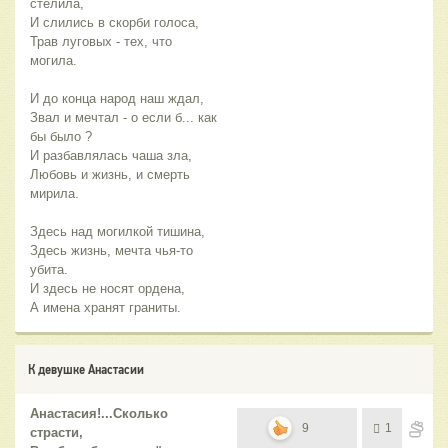
стелила,
И слились в скорби голоса,
Трав луговых - тех, что
могила.
И до конца народ наш ждал,
Звал и мечтал - о если б... как
бы было ?
И разбавлялась чаша зла,
Любовь и жизнь, и смерть
мирила.
Здесь над могилкой тишина,
Здесь жизнь, мечта чья-то
убита.
И здесь не носят ордена,
А имена хранят граниты.
К девушке Анастасии
Анастасия!...Сколько
9
1
страсти,