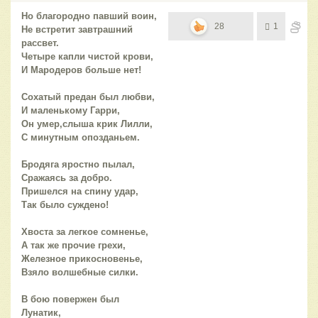
Но благородно павший воин,
28
1
Не встретит завтрашний
рассвет.
Четыре капли чистой крови,
И Мародеров больше нет!
Сохатый предан был любви,
И маленькому Гарри,
Он умер,слыша крик Лилли,
С минутным опозданьем.
Бродяга яростно пылал,
Сражаясь за добро.
Пришелся на спину удар,
Так было суждено!
Хвоста за легкое сомненье,
А так же прочие грехи,
Железное прикосновенье,
Взяло волшебные силки.
В бою повержен был
Лунатик,