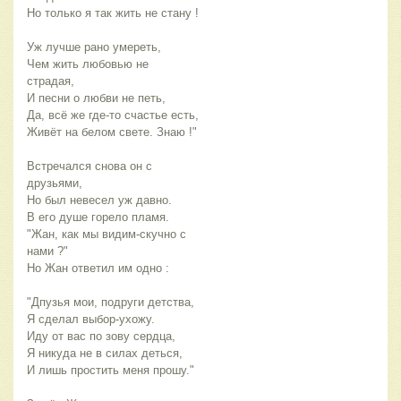
Но только я так жить не стану !
Уж лучше рано умереть,
Чем жить любовью не
страдая,
И песни о любви не петь,
Да, всё же где-то счастье есть,
Живёт на белом свете. Знаю !"
Встречался снова он с
друзьями,
Но был невесел уж давно.
В его душе горело пламя.
"Жан, как мы видим-скучно с
нами ?"
Но Жан ответил им одно :
"Дпузья мои, подруги детства,
Я сделал выбор-ухожу.
Иду от вас по зову сердца,
Я никуда не в силах деться,
И лишь простить меня прошу."