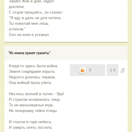
Зашёл Жан в дом, надел
доспехи,
С отцом прощаясь, он сказал :
"Я еду в даль не для потехи,
Ты пожелай мне лишь
успехов."
Сел на коня и ускакал.
"Их имена хранят граниты"
Когда-то здесь была война,
3
0
Земля снарядами изрыта.
Недолго длилась тишина,
Она войной была убита.
Неслось волной в полях - Ура!
И страхом искажались лица.
То не мальчишечья игра,
Не понорошку гибли птицы.
И глохли в горе небеса,
И смерть опять постель