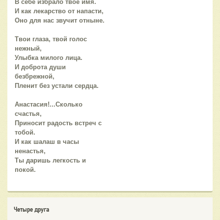
В себе избрало твоё имя.
И как лекарство от напасти,
Оно для нас звучит отныне.
Твои глаза, твой голос
нежный,
Улыбка милого лица.
И доброта души
безбрежной,
Пленит без устали сердца.
Анастасия!...Сколько
счастья,
Приносит радость встреч с
тобой.
И как шалаш в часы
ненастья,
Ты даришь легкость и
покой.
Четыре друга