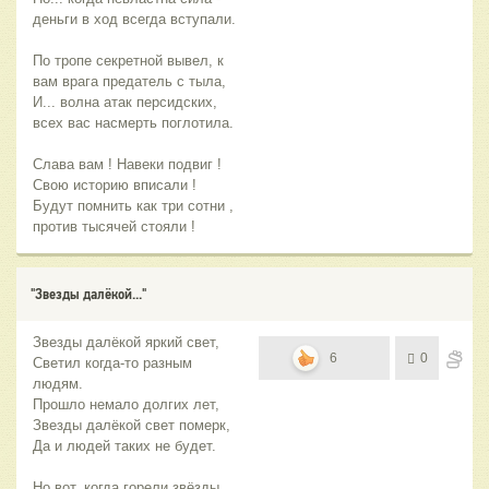
деньги в ход всегда вступали.
По тропе секретной вывел, к
вам врага предатель с тыла,
И... волна атак персидских,
всех вас насмерть поглотила.
Слава вам ! Навеки подвиг !
Свою историю вписали !
Будут помнить как три сотни ,
против тысячей стояли !
"Звезды далёкой..."
Звезды далёкой яркий свет,
6
0
Светил когда-то разным
людям.
Прошло немало долгих лет,
Звезды далёкой свет померк,
Да и людей таких не будет.
Но вот, когда горели звёзды,