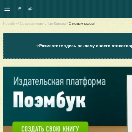
Поэмбук
/
Современники
/
Тая Кирова
/
С новым гадом!
⭐
Разместите здесь рекламу своего стихотво