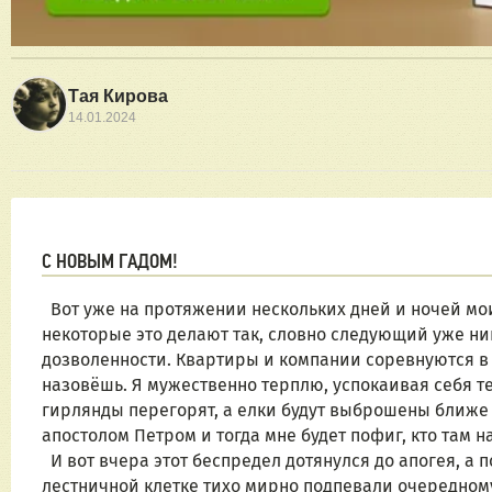
Тая Кирова
14.01.2024
С НОВЫМ ГАДОМ!
  Вот уже на протяжении нескольких дней и ночей мои драгоценные соседи празднуют новый год. Причем, 
некоторые это делают так, словно следующий уже ник
дозволенности. Квартиры и компании соревнуются в то
назовёшь. Я мужественно терплю, успокаивая себя тем,
гирлянды перегорят, а елки будут выброшены ближе к
апостолом Петром и тогда мне будет пофиг, кто там на
  И вот вчера этот беспредел дотянулся до апогея, а потом вышел на новый уровень. Пока мои соседи по 
лестничной клетке тихо мирно подпевали очередном