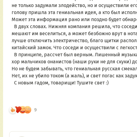
не только задумали злодейство, но и осуществили его
голову пришла эта гениальная идея, а кто был испол
Может эта информация рано или поздно будет обнаро
  В двух словах. Нижняя компания решила, что соседи сверху (то есть мои застеночные певцы) слишком шумят и 
мешают им веселиться, а может безбожно врут в нота
лучше отключить электричество, благо щитки распол
китайский замок. Что соседи и осуществили с легкос
  В принципе, рассчет был верным. Лишенный музыкального сопровождения и погруженный во мрак квартиры, 
хор мальчиков онанистов (наши руки не для скуки) д
Но не будем забывать, что гениальная русская смекал
Нет, их не убило током (а жаль), и свет погас как за
  С новым гадом, товарищи! Тушите свет :)
9