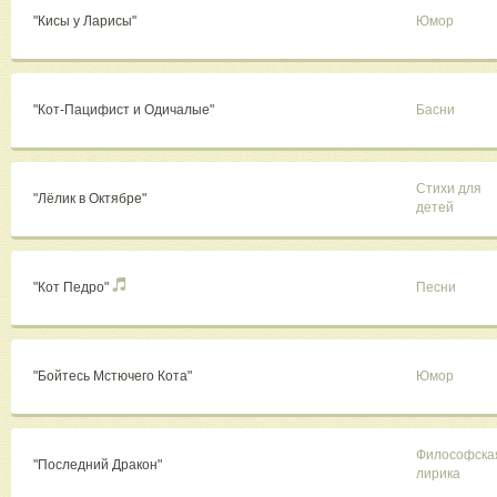
"Кисы у Ларисы"
Юмор
"Кот-Пацифист и Одичалые"
Басни
Стихи для
"Лёлик в Октябре"
детей
"Кот Педро"
Песни
"Бойтесь Мстючего Кота"
Юмор
Философска
"Последний Дракон"
лирика