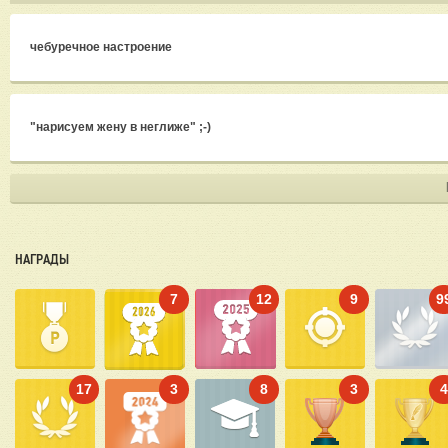
чебуречное настроение
"нарисуем жену в неглиже" ;-)
НАГРАДЫ
7
12
9
9
17
3
8
3