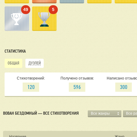
49
5
СТАТИСТИКА
ОБЩАЯ
ДУЭЛЕЙ
Стихотворений:
Получено отзывов:
Написано отзыво
120
596
300
ВОВАН БЕЗДОМНЫЙ — ВСЕ СТИХОТВОРЕНИЯ
Все жанры
Все р
Название
Жанр