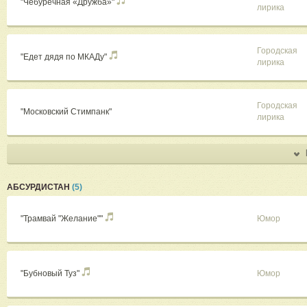
"Чебуречная «Дружба»"
лирика
Городская
"Едет дядя по МКАДу"
лирика
Городская
"Московский Стимпанк"
лирика
АБСУРДИСТАН
(5)
"Трамвай "Желание""
Юмор
"Бубновый Туз"
Юмор