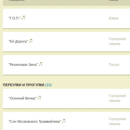
"Г.О.П."
Юмор
Городская
"Её Дорога"
лирика
"Резиновая Зина"
Песни
ПЕРЕУЛКИ И ПРОГУЛКИ
(15)
Городская
"Осенний Вечер"
лирика
Городская
"Сон Московского Трамвайчика"
лирика