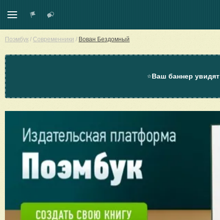
Поэмбук
/
Современники
/
Вован Бездомный
⭐
Ваш баннер увидят