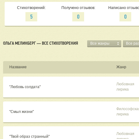
Стихотворений:
Получено отзывов:
Написано отзыво
5
0
0
ОЛЬГА МЕЛИНБЕРГ — ВСЕ СТИХОТВОРЕНИЯ
Все жанры
Все ра
Название
Жанр
Любовная
"Любовь солдата"
лирика
Философска
"Смыл жизни"
лирика
Любовная
"Твой образ странный"