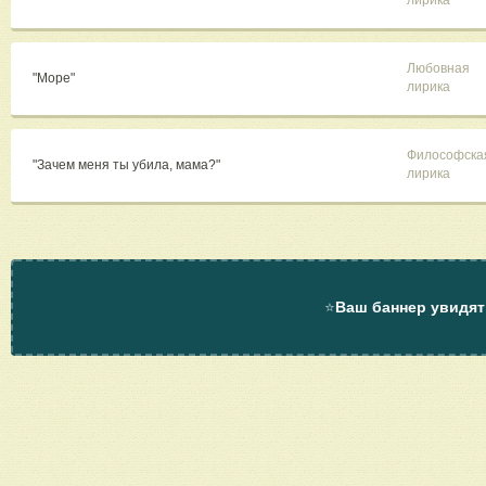
лирика
Любовная
"Море"
лирика
Философска
"Зачем меня ты убила, мама?"
лирика
⭐
Ваш баннер увидят