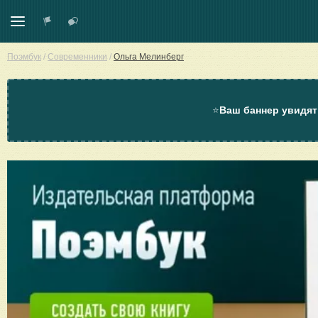
Поэмбук
/
Современники
/
Ольга Мелинберг
⭐
Ваш баннер увидят