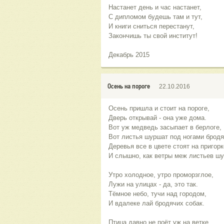
Настанет день и час настанет,
С дипломом будешь там и тут,
И книги сниться перестанут,
Закончишь ты свой институт!
Декабрь 2015
Осень на пороге
22.10.2016
Осень пришла и стоит на пороге,
Дверь открывай - она уже дома.
Вот уж медведь засыпает в берлоге,
Вот листья шуршат под ногами бродяг
Деревья все в цвете стоят на пригорк
И слышно, как ветры меж листьев шу
Утро холодное, утро проморзглое,
Лужи на улицах - да, это так.
Тёмное небо, тучи над городом,
И вдалеке лай бродячих собак.
Птица давно не поёт уж на ветке,