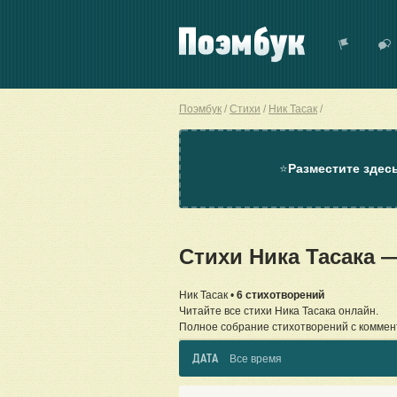
Поэмбук
Стихи
Ник Тасак
⭐
Разместите здес
Стихи Ника Тасака 
Ник Тасак •
6 стихотворений
Читайте все стихи Ника Тасака онлайн.
Полное собрание стихотворений с коммен
ДАТА
Все время