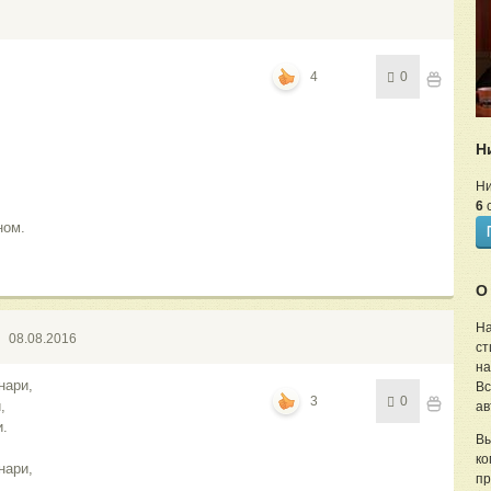
4
0
Н
Ни
6
с
ном.
О
На
08.08.2016
ст
на
нари,
Вс
3
0
,
ав
и.
Вы
ко
нари,
пр