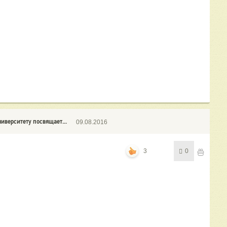
иверситету посвящает...
09.08.2016
3
0