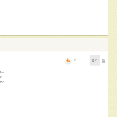
2
0
...
е,
мят.