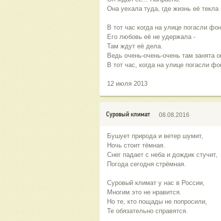
Она уехала туда, где жизнь её текла 
В тот час когда на улице погасли фо
Его любовь её не удержала -
Там ждут её дела.
Ведь очень-очень-очень там занята о
В тот час, когда на улице погасли фо
12 июля 2013
Суровый климат
08.08.2016
Бушует природа и ветер шумит,
Ночь стоит тёмная.
Снег падает с неба и дождик стучит,
Погода сегодня стрёмная.
Суровый климат у нас в России,
Многим это не нравится.
Но те, кто пощады не попросили,
Те обязательно справятся.