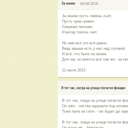
За окном
08.08.2016
За окном пусть ливень льёт,
Пусть гром гремит,
Сверкает молния,
И ветер тополь гнёт.
Но нам всё это всё равно,
Ведь крыша есть у нас над головой,
И всё, что было за окном,
Для нас останется всё там же - за ок
12 июля 2013
В тот час, когда на улице погасли фонари
В тот час, когда на улице погасли фо
Он шёл - листва шуршала под ногами
Тьма пала на село - так будет до зар
В тот час, когда на улице погасли фо
Он ждал её... Напрасно.