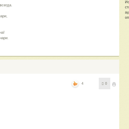
Ис
всегда.
ст
ау
нари,
оп
на!
нари.
4
0