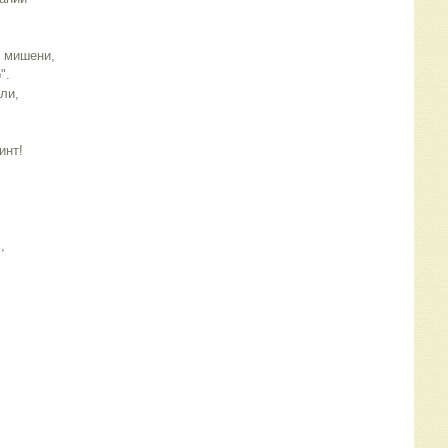
о мишени,
".
ли,
инт!
,