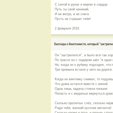
С силой в руках и верою в сердце
Путь ты свой начинай,
И не ветра, и не снега
Пусть не страшат тебя!
2 февраля 2015
Баллада о биатлонисте, который "застрели
Он "застрелился", а было всё так хо
По трассе он с лидером шёл "в одни 
Но, когда он к рубежу подходил, что-
Три промаха встали у него на дороге.
Когда он винтовку снимал, то подума
Что дома остался вместе с женой.
Одна лишь задача стояла поныне:
Попасть и с медалью вернуться домо
Сколько пролитых слёз, сколько нер
Ради тебя, жалкий кусочек металла!
Сколько крови и пота, и прочих стра