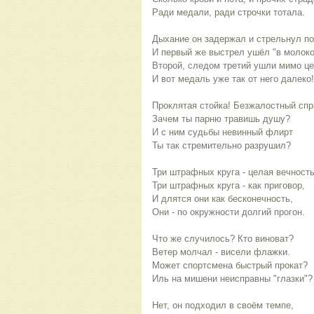
Ради медали, ради строчки тотала.
Дыхание он задержал и стрельнул п
И первый же выстрел ушёл "в молоко
Второй, следом третий ушли мимо це
И вот медаль уже так от него далеко!
Проклятая стойка! Безжалостный спр
Зачем ты парню травишь душу?
И с ним судьбы невинный флирт
Ты так стремительно разрушил?
Три штрафных круга - целая вечность
Три штрафных круга - как приговор,
И длятся они как бесконечность,
Они - по окружности долгий прогон.
Что же случилось? Кто виноват?
Ветер молчал - висели флажки.
Может спортсмена быстрый прокат?
Иль на мишени неисправны "глазки"?
Нет, он подходил в своём темпе,