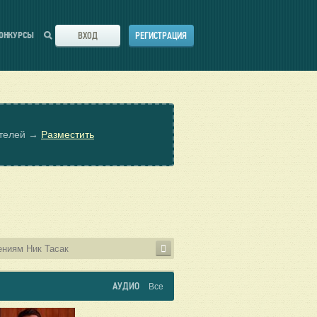
ВХОД
РЕГИСТРАЦИЯ
ОНКУРСЫ
ателей →
Разместить
АУДИО
Все