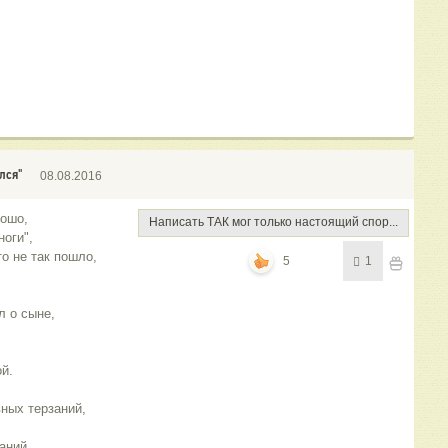
лся"
08.08.2016
рошо,
Написать ТАК мог только настоящий спор...
ноги",
то не так пошло,
5
1
л о сыне,
й.
вных терзаний,
даний