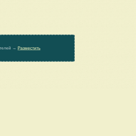
ателей →
Разместить
© Poembook.ru, 2026