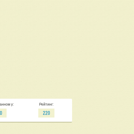
анном у:
Рейтинг:
0
220