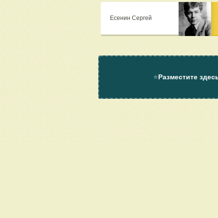
Есенин Сергей
⭐
Разместите здес
О проекте
Помощь
Контакт