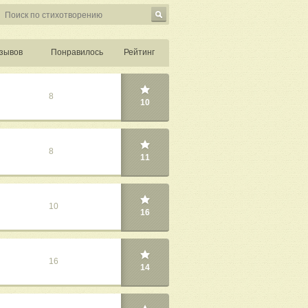
зывов
Понравилось
Рейтинг
8
10
8
11
10
16
16
14