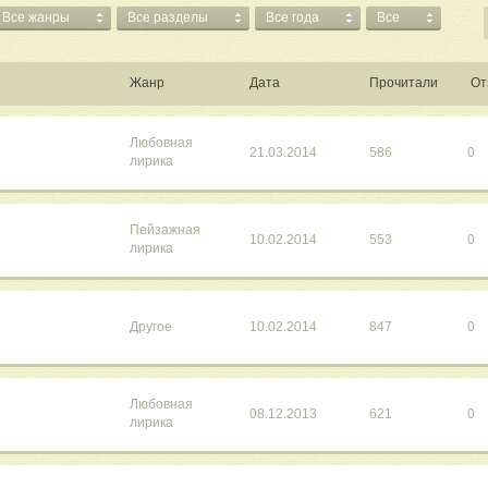
Все жанры
Все разделы
Все года
Все
Жанр
Дата
Прочитали
От
Любовная
21.03.2014
586
0
лирика
Пейзажная
10.02.2014
553
0
лирика
Другое
10.02.2014
847
0
Любовная
08.12.2013
621
0
лирика