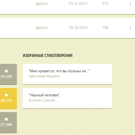
Другое
01.11.2013
672
2
Другое
28.10.2013
708
2
ИЗБРАННЫЕ СТИХОТВОРЕНИЯ
"Мне нравится, что вы больны не..."
Цветаева Марина
33 224
"Черный человек"
Есенин Сергей
38 174
27 266