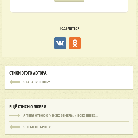
не вами») с ироничной горькой нотой подводит итог всей драме.
Особую роль играет интонация — «и не краснеть удушливой
волной» передаёт чувственность, скрытую за внешней
отстранённостью.
Поделиться
Значение и отклик.
Стихотворение стало культовым не только
благодаря своей парадоксальной глубине, но и благодаря музыке
Микаэла Таривердиева (романс из фильма «Ирония судьбы, или С
лёгким паром!»). Именно музыкальный перевод сделал эти строки
символом ушедшей или невозможной любви для поколений.
Рекомендации для дальнейшего чтения:
Если вас тронула эта горькая лирика о неразделённости и иронии
СТИХИ ЭТОГО АВТОРА
судьбы, обратите внимание на этих авторов:
ЯТАГАН? ОГОНЬ?..
Марина Цветаева
— для погружения в мир её чувственных
и драматичных стихов о любви и разлуке.
Анна Ахматова
— её поэзия, как и цветаевская, наполнена
трагизмом и сложными женскими чувствами (например,
ЕЩЁ СТИХИ О ЛЮБВИ
«Сжала руки под тёмной вуалью»).
Александр Блок
— символизм и глубокая рефлексия о
Я ТЕБЯ ОТВОЮЮ У ВСЕХ ЗЕМЕЛЬ, У ВСЕХ НЕБЕС...
любви и потерях («О доблестях, о подвигах, о славе»).
Борис Пастернак
— его стихи (особенно из романа
Я ТЕБЯ НЕ БРОШУ
«Доктор Живаго») о жертвенной и тихой любви.