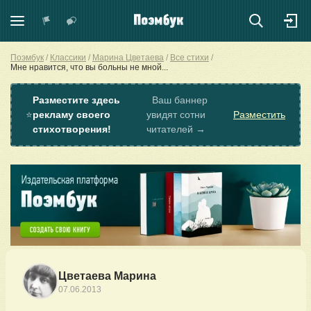
Поэмбук
Классики
Марина Цветаева
Все стихи
Мне нравится, что вы больны не мной...
Разместите здесь
Ваш баннер
⭐
рекламу своего
увидят сотни
Разместить
стихотворения!
читателей →
Цветаева Марина
07.06.2013