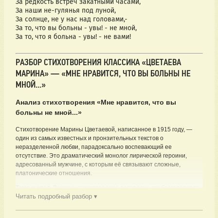
За редкость встреч закатными часами,
За наши не-гулянья под луной,
За солнце, не у нас над головами,-
За то, что вы больны - увы! - не мной,
За то, что я больна - увы! - не вами!
РАЗБОР СТИХОТВОРЕНИЯ КЛАССИКА «ЦВЕТАЕВА
МАРИНА» — «МНЕ НРАВИТСЯ, ЧТО ВЫ БОЛЬНЫ НЕ
МНОЙ...»
Анализ стихотворения «Мне нравится, что вы
больны не мной...»
Стихотворение Марины Цветаевой, написанное в 1915 году, —
один из самых известных и пронзительных текстов о
неразделенной любви, парадоксально воспевающий ее
отсутствие. Это драматический монолог лирической героини,
адресованный мужчине, с которым её связывают сложные,
платонические отношения.
Тема и идея.
Внешне стихотворение построено как благодарность
Читать подробный разбор ▾
за отсутствие глубокой, обязывающей связи. Героиня
перечисляет «плюсы» того, что они «больны» друг другом. Однако
за этим кажущимся облегчением скрывается острая боль и горечь