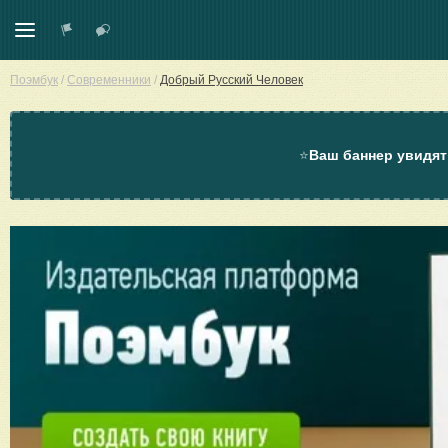
Поэмбук
/
Современники
/
Добрый Русский Человек
⭐
Ваш баннер увидят