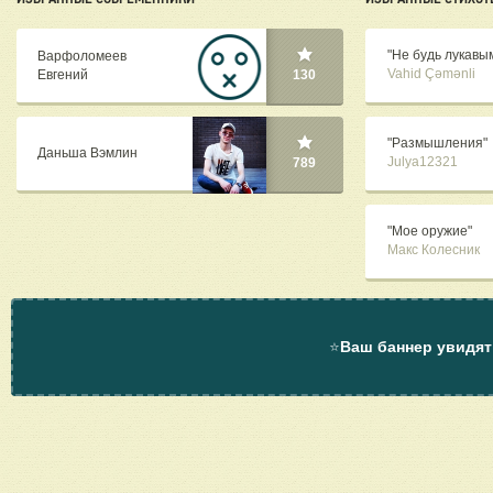
"Не будь лукавым.
Варфоломеев
Vahid Çəmənli
Евгений
130
"Размышления"
Даньша Вэмлин
Julya12321
789
"Мое оружие"
Макс Колесник
⭐
Ваш баннер увидят