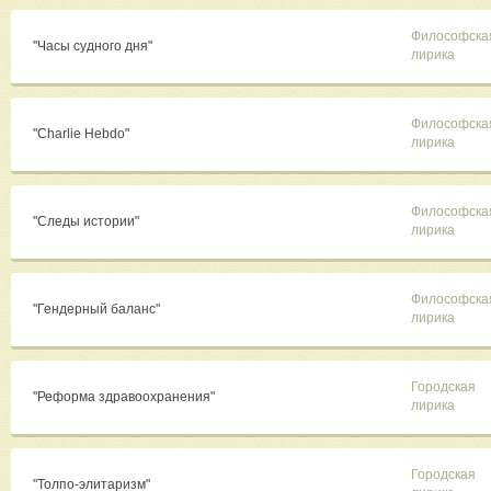
Философска
"Часы судного дня"
лирика
Философска
"Charlie Hebdo"
лирика
Философска
"Следы истории"
лирика
Философска
"Гендерный баланс"
лирика
Городская
"Реформа здравоохранения"
лирика
Городская
"Толпо-элитаризм"