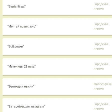
Городская
"Sapienti sat"
лирика
Городская
"Мечтай правильно"
лирика
Городская
"Soft power"
лирика
Городская
"Мученицы 21 века"
лирика
Философска
"Эволюция мысли"
лирика
Городская
"Батарейки для Instagram"
лирика