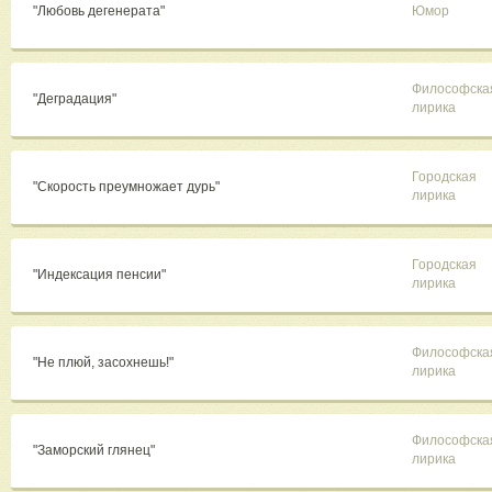
"Любовь дегенерата"
Юмор
Философска
"Деградация"
лирика
Городская
"Скорость преумножает дурь"
лирика
Городская
"Индексация пенсии"
лирика
Философска
"Не плюй, засохнешь!"
лирика
Философска
"Заморский глянец"
лирика