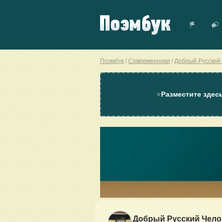
Поэмбук
Современники
Добрый Русский
⭐
Разместите здес
Добрый Русский Чело