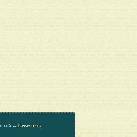
ателей →
Разместить