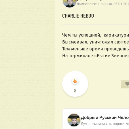
·
Философская лирика
26.01.20
CHARLIE HEBDO
Чем ты успешней, карикатури
Высмеивал, уничтожал святое
Тем меньше время проведешь,
На терминале «Бытие Земное
8
Добрый Русский Чело
Лучше высмеивать пороки, ч