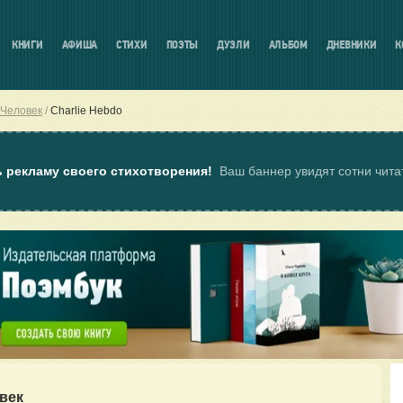
КНИГИ
АФИША
СТИХИ
ПОЭТЫ
ДУЭЛИ
АЛЬБОМ
ДНЕВНИКИ
К
 Человек
Charlie Hebdo
ь рекламу своего стихотворения!
Ваш баннер увидят сотни чит
век