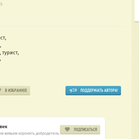
15
ст,
,
 турист,
»
В ИЗБРАННОЕ
ПОДДЕРЖАТЬ АВТОРА!
век
ПОДПИСАТЬСЯ
ем живьем хоронить добродетель.