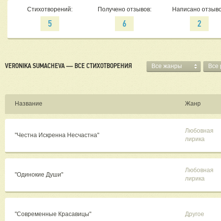
Стихотворений:
Получено отзывов:
Написано отзыво
5
6
2
VERONIKA SUMACHEVA — ВСЕ СТИХОТВОРЕНИЯ
Все жанры
Все
Название
Жанр
Любовная
"Честна Искренна Несчастна"
лирика
Любовная
"Одинокие Души"
лирика
"Современные Красавицы"
Другое