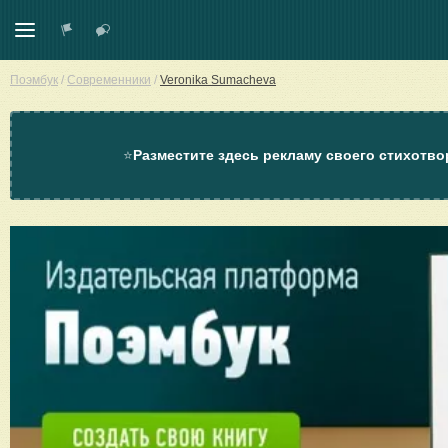
Поэмбук
/
Современники
/
Veronika Sumacheva
⭐
Разместите здесь рекламу своего стихотво