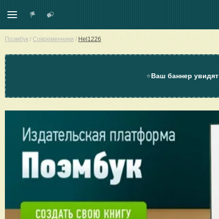
Поэмбук
/
Современники
/
Hel1226
⭐
Ваш баннер увидят