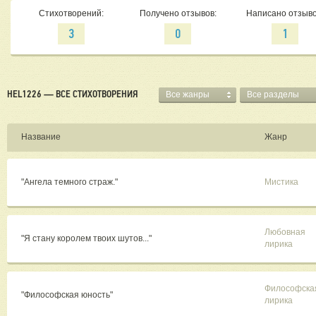
Стихотворений:
Получено отзывов:
Написано отзыво
3
0
1
HEL1226 — ВСЕ СТИХОТВОРЕНИЯ
Все жанры
Все разделы
Название
Жанр
"Ангела темного страж."
Мистика
Любовная
"Я стану королем твоих шутов..."
лирика
Философска
"Философская юность"
лирика