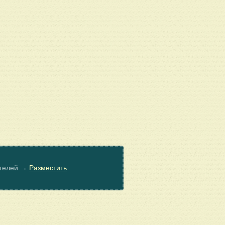
ателей →
Разместить