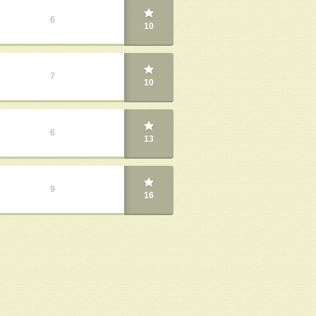
6
10
7
10
6
13
9
16