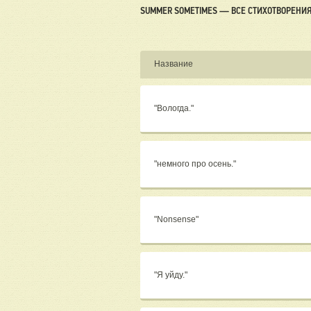
SUMMER SOMETIMES — ВСЕ СТИХОТВОРЕНИ
Название
"Вологда."
"немного про осень."
"Nonsense"
"Я уйду."