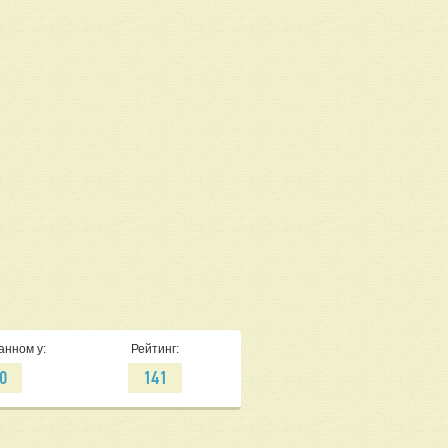
анном у:
Рейтинг:
0
141