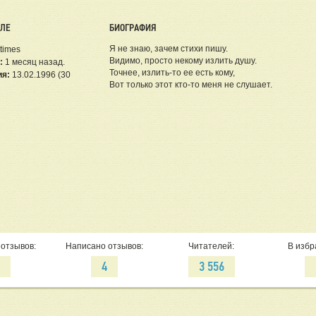
ЕЛЕ
БИОГРАФИЯ
Я не знаю, зачем стихи пишу.
times
Видимо, просто некому излить душу.
:
1 месяц назад.
Точнее, излить-то ее есть кому,
ия:
13.02.1996 (30
Вот только этот кто-то меня не слушает.
отзывов:
Написано отзывов:
Читателей:
В избр
4
4
3 556