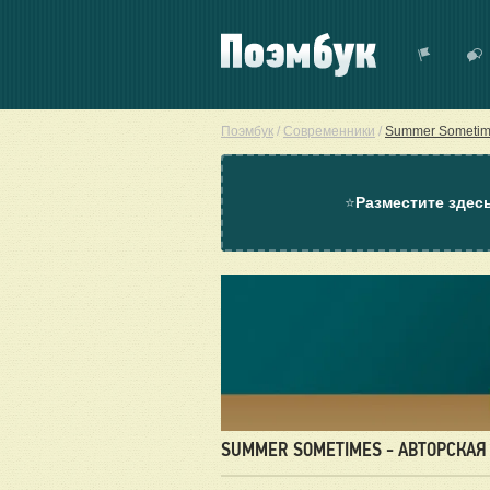
Поэмбук
/
Современники
/
Summer Someti
⭐
Разместите здес
SUMMER SOMETIMES - АВТОРСКАЯ