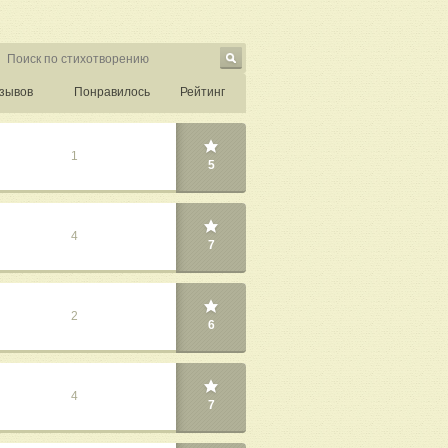
зывов
Понравилось
Рейтинг
1
5
4
7
2
6
4
7