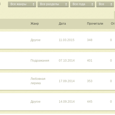
Я
Все жанры
Все разделы
Все года
Все
Жанр
Дата
Прочитали
От
Другое
11.03.2015
348
0
Подражания
07.10.2014
401
0
Любовная
17.09.2014
353
0
лирика
Другое
14.09.2014
445
0