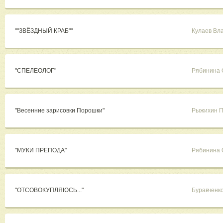
""ЗВЁЗДНЫЙ КРАБ""
Кулаев Вл
"СПЕЛЕОЛОГ"
Рябинина 
"Весенние зарисовки Порошки"
Рыжихин П
"МУКИ ПРЕПОДА"
Рябинина 
"ОТСОВОКУПЛЯЮСЬ..."
Буравченк