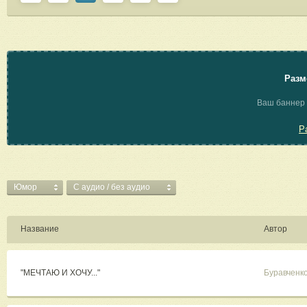
Разм
Ваш баннер 
Р
Юмор
C аудио / без аудио
Название
Автор
"МЕЧТАЮ И ХОЧУ..."
Буравченк