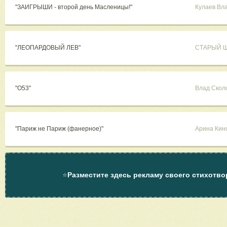
"ЗАИГРЫШИ - второй день Масленицы!"
Кулаев Вл
"ЛЕОПАРДОВЫЙ ЛЕВ"
СТАРЫЙ 
"О53"
Влад Скол
"Париж не Париж (фанерное)"
Арина Кин
⭐
Разместите здесь рекламу своего стихотво