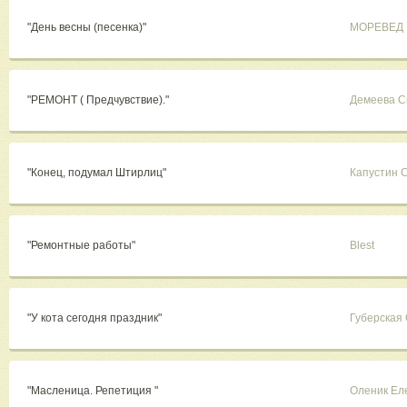
"День весны (песенка)"
МОРЕВЕД
"РЕМОНТ ( Предчувствие)."
Демеева С
"Конец, подумал Штирлиц"
Капустин 
"Ремонтные работы"
Blest
"У кота сегодня праздник"
Губерская 
"Масленица. Репетиция "
Оленик Ел