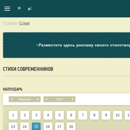
Поэмбук
/
Стихи
⭐
Разместите здесь рекламу своего стихотво
СТИХИ СОВРЕМЕННИКОВ
КАЛЕНДАРЬ
Февраль
2025
1
2
3
4
5
6
7
8
9
10
1
23
24
25
26
27
28