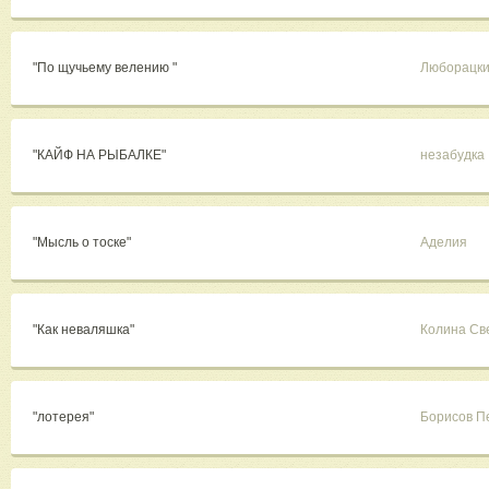
"По щучьему велению "
Люборацки
"КАЙФ НА РЫБАЛКЕ"
незабудка
"Мысль о тоске"
Аделия
"Как неваляшка"
Колина Св
"лотерея"
Борисов П