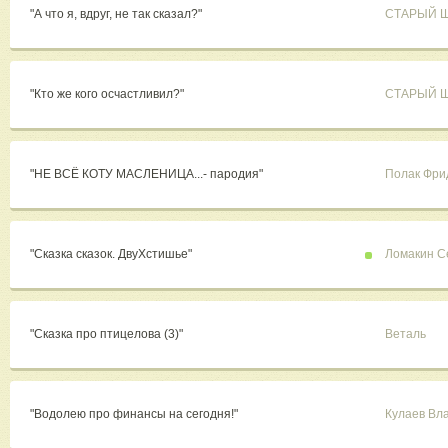
"А что я, вдруг, не так сказал?"
СТАРЫЙ 
"Кто же кого осчастливил?"
СТАРЫЙ 
"НЕ ВСЁ КОТУ МАСЛЕНИЦА...- пародия"
Полак Фри
"Сказка сказок. ДвуХстишье"
Ломакин С
"Сказка про птицелова (3)"
Веталь
"Водолею про финансы на сегодня!"
Кулаев Вл