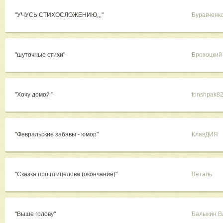
"УЧУСЬ СТИХОСЛОЖЕНИЮ,,,"
Буравченк
"шуточные стихи"
Брохоцкий
"Хочу домой "
fonshpak8
"Февральские забавы - юмор"
КлавДИЯ
"Сказка про птицелова (окончание)"
Веталь
"Выше голову"
Балыкин В