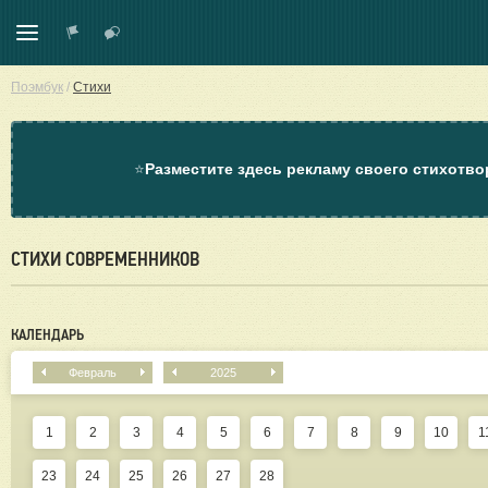
Поэмбук
/
Стихи
⭐
Разместите здесь рекламу своего стихотво
СТИХИ СОВРЕМЕННИКОВ
КАЛЕНДАРЬ
Февраль
2025
1
2
3
4
5
6
7
8
9
10
1
23
24
25
26
27
28