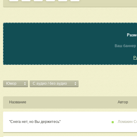
Разм
Ваш баннер 
Р
Юмор
C аудио / без аудио
Название
Автор
"Снега нет, но Вы держитесь"
Ломакин С