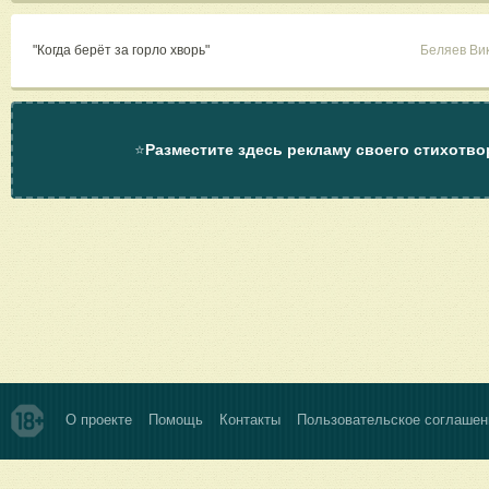
"Когда берёт за горло хворь"
Беляев Ви
⭐
Разместите здесь рекламу своего стихотво
О проекте
Помощь
Контакты
Пользовательское соглашен